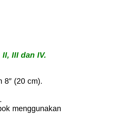
, III dan IV.
n 8″ (20 cm).
.
mbok menggunakan