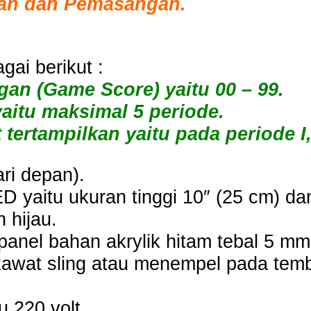
an dan Pemasangan.
gai berikut :
n (Game Score) yaitu 00 – 99.
itu maksimal 5 periode.
rtampilkan yaitu pada periode I, II
ri depan).
D yaitu ukuran tinggi 10″ (25 cm) da
 hijau.
anel bahan akrylik hitam tebal 5 mm
kawat sling atau menempel pada te
u 220 volt.