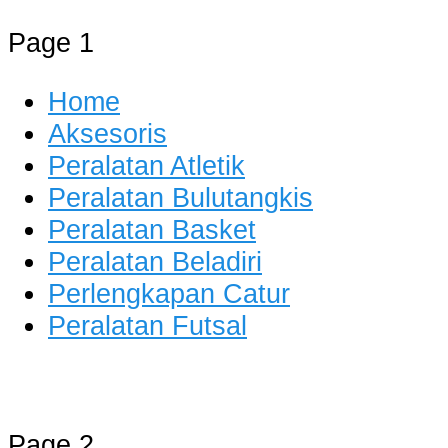
Page 1
Home
Aksesoris
Peralatan Atletik
Peralatan Bulutangkis
Peralatan Basket
Peralatan Beladiri
Perlengkapan Catur
Peralatan Futsal
Distributor Alat Olahraga
Jual Alat Olahraga Murah, Lengkap 
Page 2