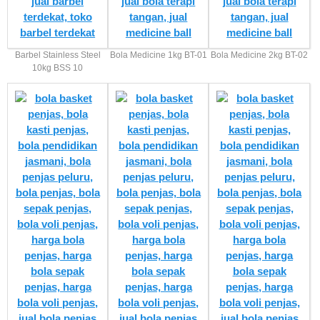
Barbel Stainless Steel
Bola Medicine 1kg BT-01
Bola Medicine 2kg BT-02
10kg BSS 10