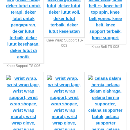
Knee Wrap Support TS-
003
Knee Belt TS-008
Knee Support TS 006