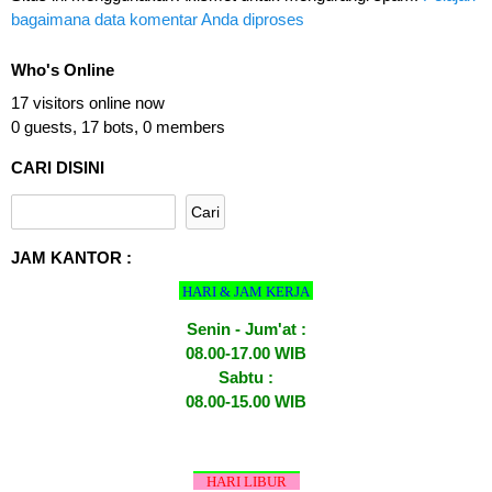
bagaimana data komentar Anda diproses
Who's Online
17 visitors online now
0 guests,
17 bots,
0 members
CARI DISINI
JAM KANTOR :
HARI & JAM KERJA
Senin - Jum'at :
08.00-17.00 WIB
Sabtu :
08.00-15.00 WIB
HARI LIBUR