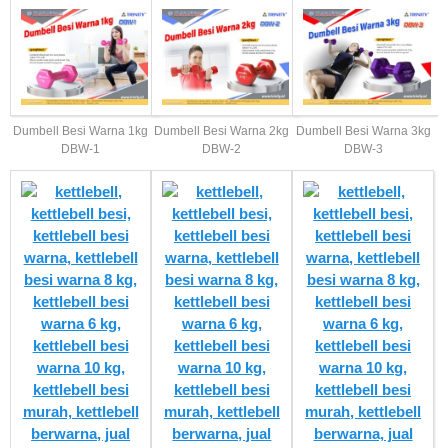
Dumbell Besi Warna 1kg
Dumbell Besi Warna 2kg
Dumbell Besi Warna 3kg
DBW-1
DBW-2
DBW-3