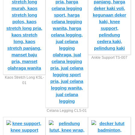
Ankle Support TS-007
Kaos Stretch Long KSL-
01
Celana Legging CLS-01