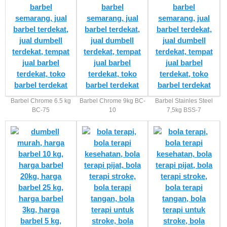
Barbel Chrome 6.5 kg
Barbel Chrome 9kg BC-
Barbel Stainles Steel
BC-75
10
7,5kg BSS-7