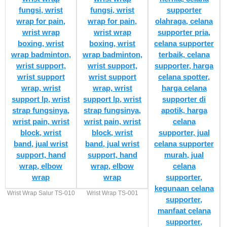
Wrist Wrap Salur TS-010
Wrist Wrap TS-001