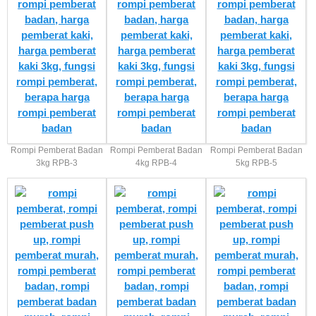
Rompi Pemberat Badan
Rompi Pemberat Badan
Rompi Pemberat Badan
3kg RPB-3
4kg RPB-4
5kg RPB-5