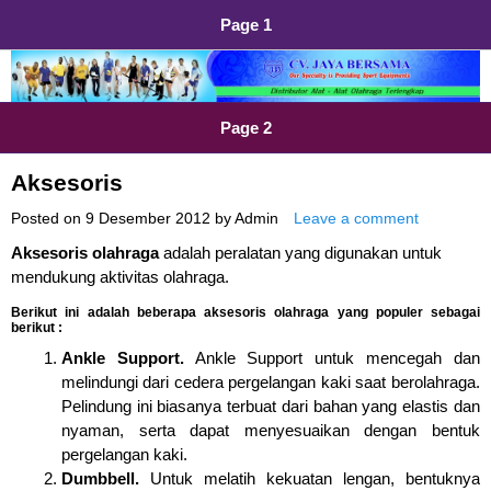
Page 1
Distributor Alat Olahraga
Jual Alat Olahraga Murah, Lengkap dan Berkualitas
Page 2
Aksesoris
Posted on
9 Desember 2012
by
Admin
Leave a comment
Aksesoris olahraga
adalah peralatan yang digunakan untuk
mendukung aktivitas olahraga.
Berikut ini adalah beberapa aksesoris olahraga yang populer sebagai
berikut :
Ankle Support.
Ankle Support untuk mencegah dan
melindungi dari cedera pergelangan kaki saat berolahraga.
Pelindung ini biasanya terbuat dari bahan yang elastis dan
nyaman, serta dapat menyesuaikan dengan bentuk
pergelangan kaki.
Dumbbell.
Untuk melatih kekuatan lengan, bentuknya