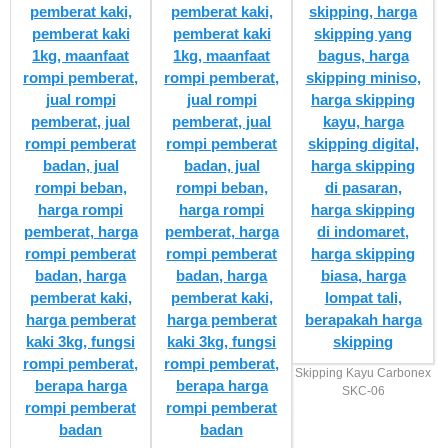
Skipping Kayu Carbonex
SKC-06