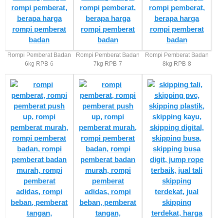
Rompi Pemberat Badan
Rompi Pemberat Badan
Rompi Pemberat Badan
6kg RPB-6
7kg RPB-7
8kg RPB-8