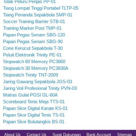
Tolak Peluru Penjas PP-01
Tiang Lompat Tinggi Portabel TLTP-05
Tiang Penanda Sepakbola SMP-01
Soccer Training Barrier STB-01
Training Marker Post TMP-01
Papan Pegas Senam SBG-120
Papan Pegas Senam SBG-90
Cone Kerucut Sepakbola T-30
Peluit Elektronik Trinity PE-01
Stopwatch 60 Memory PC3860
Stopwatch 30 Memory PC3830A
Stopwatch Trinity TNT-2009
Jaring Gawang Sepakbola JGS-03
Jaring Voli Profesional Trinity PVN-03
Matras Gulat PGSI GL-60A
Scoreboard Tenis Meja TTS-01
Papan Skor Digital Karate KS-01
Papan Skor Digital Tenis TS-01
Papan Skor Bulutangkis BS-01
About Us
Contact Us
Surat Dukungan
Bank Account
Sitemap