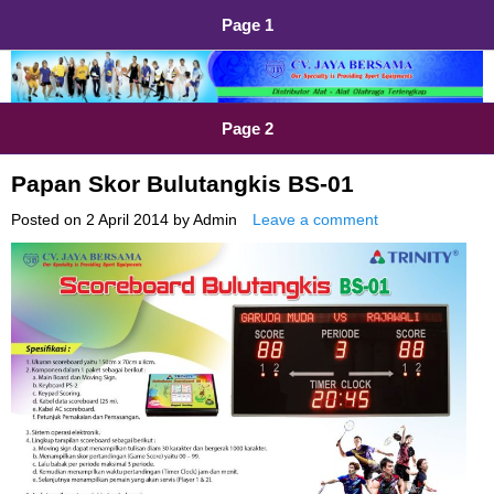
Page 1
Distributor Alat Olahraga
Jual Alat Olahraga Murah, Lengkap dan Berkualitas
Page 2
Papan Skor Bulutangkis BS-01
Posted on
2 April 2014
by
Admin
Leave a comment