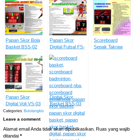
Papan Skor Bola
Papan Skor
Scoreboard
Basket BSS-02
Digital Futsal FS-
Sepak Takraw
05
STS-02
Papan Skor
Digital Skor
Digital Voli VS-03
Basket BSS-03
Categories:
Bulutangkis
Leave a comment
Alamat email Anda tidak akan dipublikasikan.
Ruas yang wajib
ditandai
*