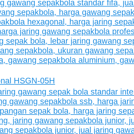
onal HSGN-05H