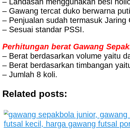
– Landasan menggunakan besi hollo
– Gawang tercat duko berwarna puti
– Penjualan sudah termasuk Jaring
– Sesuai standar PSSI.
Perhitungan berat Gawang Sepakb
– Berat berdasarkan volume yaitu da
– Berat berdasarkan timbangan yait
– Jumlah 8 koli.
Related posts: