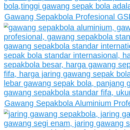
Gawang Sepakbola Profesional GS
Gawang Sepakbola Aluminium Prof