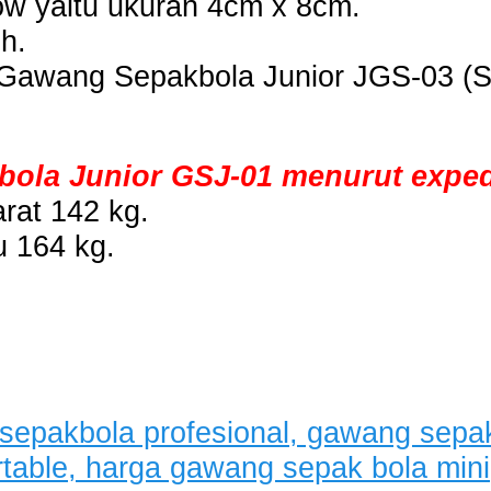
w yaitu ukuran 4cm x 8cm.
h.
 Gawang Sepakbola Junior JGS-03 (
ola Junior GSJ-01 menurut expedi
rat 142 kg.
u 164 kg.