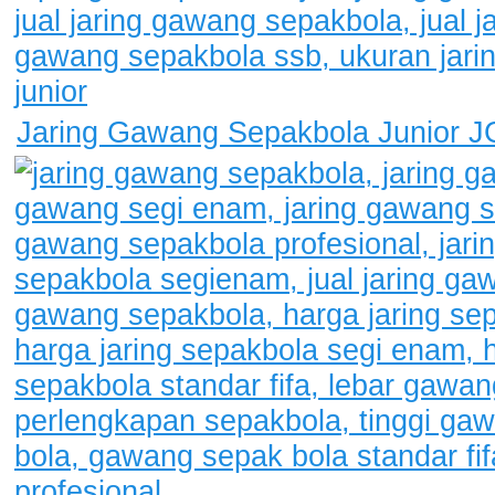
Jaring Gawang Sepakbola Junior 