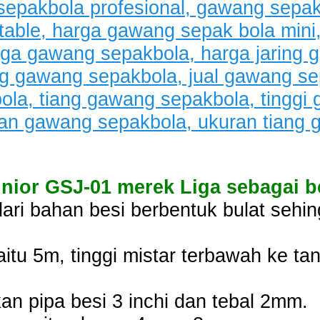
ior GSJ-01 merek Liga sebagai be
ari bahan besi berbentuk bulat sehin
aitu 5m, tinggi mistar terbawah ke ta
 pipa besi 3 inchi dan tebal 2mm.