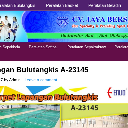
ralatan Bulutangkis
Peralatan Basket
Peralatan Beladiri
an Sepakbola
Peralatan Softball
Peralatan Sepaktakraw
Peralat
ngan Bulutangkis A-23145
17
by
Admin
Leave a comment