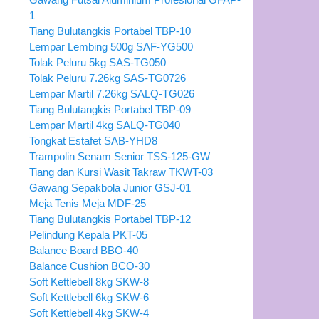
1
Tiang Bulutangkis Portabel TBP-10
Lempar Lembing 500g SAF-YG500
Tolak Peluru 5kg SAS-TG050
Tolak Peluru 7.26kg SAS-TG0726
Lempar Martil 7.26kg SALQ-TG026
Tiang Bulutangkis Portabel TBP-09
Lempar Martil 4kg SALQ-TG040
Tongkat Estafet SAB-YHD8
Trampolin Senam Senior TSS-125-GW
Tiang dan Kursi Wasit Takraw TKWT-03
Gawang Sepakbola Junior GSJ-01
Meja Tenis Meja MDF-25
Tiang Bulutangkis Portabel TBP-12
Pelindung Kepala PKT-05
Balance Board BBO-40
Balance Cushion BCO-30
Soft Kettlebell 8kg SKW-8
Soft Kettlebell 6kg SKW-6
Soft Kettlebell 4kg SKW-4