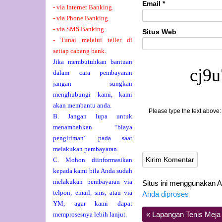
Email
*
- via Internet Banking.
- via Phone Banking.
- via SMS Banking.
Situs Web
- Tunai melalui teller di
setiap cabang bank.
Jika membutuhkan bantuan
cj9u
dalam cara pembayaran
jangan sungkan
menghubungi kami, kami
akan membantu anda.
Please type the text above:
B. Jangan lupa untuk
menambahkan “biaya
pengiriman” pada saat
melakukan pembayaran.
C. Mohon diinformasikan
kepada kami bila Anda sudah
melakukan pembayaran via
Situs ini menggunakan 
telpon, email, sms, atau via
Anda diproses
YM, agar kami dapat
«
Lapangan Tenis Meja
memprosesnya lebih lanjut.