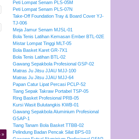
Peti Lompat Senam PLS-05M
Peti Lompat Senam PLS-07N
Take-Off Foundation Tray & Board Cover YJ-
TJ-006
Meja Jamur Senam MJSL-01
Bola Tenis Latihan Kemasan Ember BTL-02E
Mistar Lompat Tinggi MLT-05
Bola Basket Karet GR-7X1
Bola Tenis Latihan BTL-02
Gawang Sepakbola Profesional GSP-02
Matras Ju Jitsu JJAU MJJ-100
Matras Ju Jitsu JJAU MJJ-64
Papan Catur Lipat Percasi PCLP-52
Tiang Sepak Takraw Portabel TSP-05
Ring Basket Profesional PRB-05
Kursi Wasit Bulutangkis KWB-01
Gawang Sepakbola Aluminium Profesional
GSAP-1
Tiang Tanam Bola Basket TTBB-02
Pelindung Badan Pencak Silat BPS-03
5
»
Gawang Futsal Aluminium Profesional GFAP-