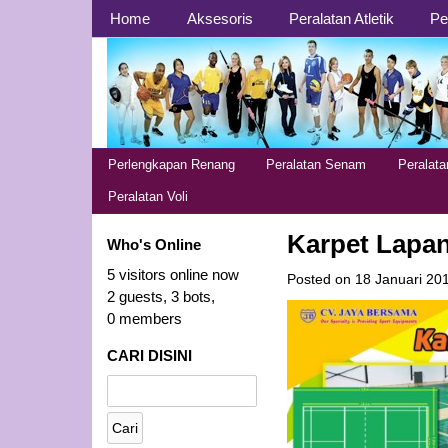
Page 1
Home
Aksesoris
Peralatan Atletik
Pe
Page 2
Perlengkapan Renang
Peralatan Senam
Peralat
Peralatan Voli
Karpet Lapa
Who's Online
5 visitors online now
Posted on
18 Januari 20
2 guests,
3 bots,
0 members
CARI DISINI