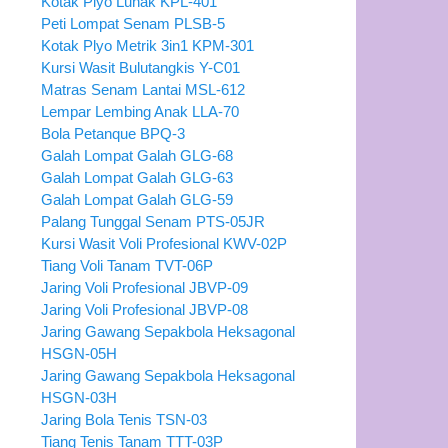
Kotak Plyo Lunak KPL-401
Peti Lompat Senam PLSB-5
Kotak Plyo Metrik 3in1 KPM-301
Kursi Wasit Bulutangkis Y-C01
Matras Senam Lantai MSL-612
Lempar Lembing Anak LLA-70
Bola Petanque BPQ-3
Galah Lompat Galah GLG-68
Galah Lompat Galah GLG-63
Galah Lompat Galah GLG-59
Palang Tunggal Senam PTS-05JR
Kursi Wasit Voli Profesional KWV-02P
Tiang Voli Tanam TVT-06P
Jaring Voli Profesional JBVP-09
Jaring Voli Profesional JBVP-08
Jaring Gawang Sepakbola Heksagonal
HSGN-05H
Jaring Gawang Sepakbola Heksagonal
HSGN-03H
Jaring Bola Tenis TSN-03
Tiang Tenis Tanam TTT-03P