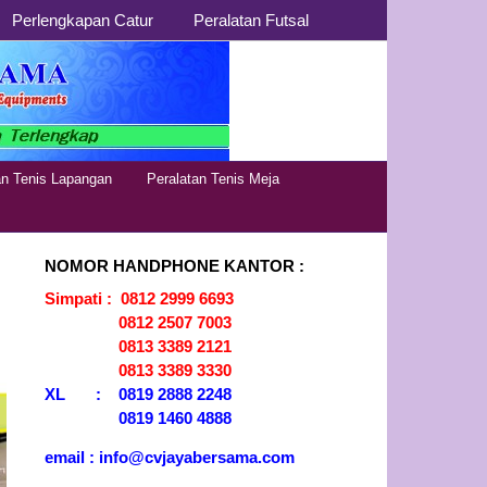
Perlengkapan Catur
Peralatan Futsal
Distributor
Jual Alat Olahraga Murah,
Lengkap dan Berkualitas
Alat Olahraga
an Tenis Lapangan
Peralatan Tenis Meja
NOMOR HANDPHONE KANTOR :
Simpati : 0812 2999 6693
0812 2507 7003
0813 3389 2121
0813 3389 3330
XL : 0819 2888 2248
0819 1460 4888
email : info@cvjayabersama.com