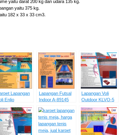
ume yaitu darat 200 kg dan udara 135 kg.
bangan yaitu 375 kg.
aitu 182 x 33 x 33 cm3.
arpet Lapangan
Lapangan Futsal
Lapangan Voli
li Enlio
Indoor A-89145
Outdoor KLVO-5