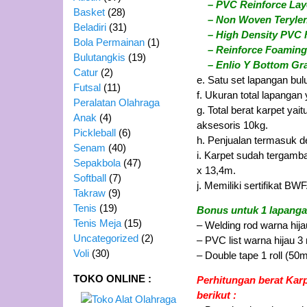
– PVC Reinforce Laye
Basket
(28)
– Non Woven Terylene
Beladiri
(31)
– High Density PVC F
Bola Permainan
(1)
– Reinforce Foaming 
Bulutangkis
(19)
– Enlio Y Bottom Gra
Catur
(2)
e. Satu set lapangan bulu
Futsal
(11)
f. Ukuran total lapanga
Peralatan Olahraga
g. Total berat karpet ya
Anak
(4)
aksesoris 10kg.
Pickleball
(6)
h. Penjualan termasuk d
Senam
(40)
i. Karpet sudah tergamb
Sepakbola
(47)
x 13,4m.
Softball
(7)
j. Memiliki sertifikat BWF
Takraw
(9)
Tenis
(19)
Bonus untuk 1 lapangan
Tenis Meja
(15)
– Welding rod warna hijau
Uncategorized
(2)
– PVC list warna hijau 3 r
Voli
(30)
– Double tape 1 roll (50m
TOKO ONLINE :
Perhitungan berat Kar
berikut :