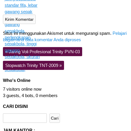
Situs ini menggunakan Akismet untuk mengurangi spam.
Pelajari
bagaimana data komentar Anda diproses
«
Jaring Voli Profesional Trinity PVN-03
Stopwatch Trinity TNT-2009
»
Who's Online
7 visitors online now
3 guests,
4 bots,
0 members
CARI DISINI
JAM KANTOR :