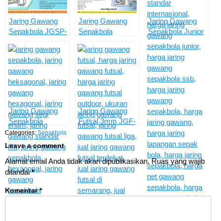
Jaring Gawang
Jaring Gawang
Jaring Gawang
Sepakbola JGSP-
Sepakbola
Sepakbola Junior
05H
Heksagonal
JGSJ-03
HSGN-05H
Jaring Gawang
Jaring Gawang
Sepakbola
Futsal 3mm JGF-
Heksagonal
03
Categories:
Sepakbola
HSGN-03H
Leave a comment
Alamat email Anda tidak akan dipublikasikan.
Ruas yang wajib
ditandai
*
Komentar
*