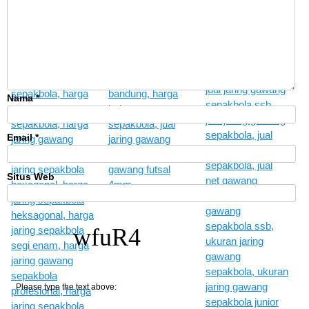
Nama
*
Email
*
Situs Web
wfuR4
Please type the text above: