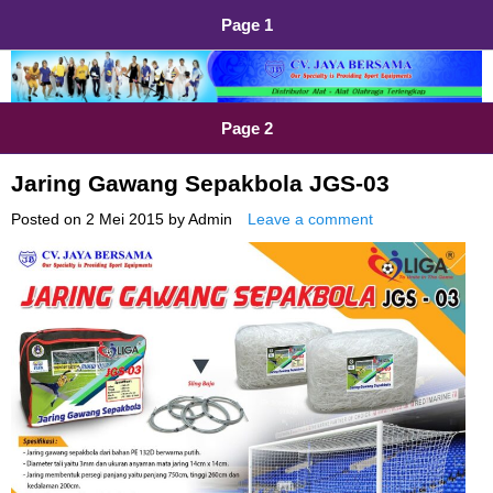
Page 1
Distributor Alat Olahraga
Jual Alat Olahraga Murah, Lengkap dan Berkualitas
Page 2
Jaring Gawang Sepakbola JGS-03
Posted on
2 Mei 2015
by
Admin
Leave a comment