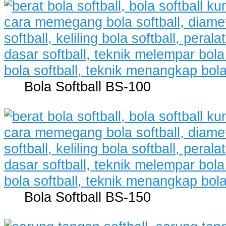
Bola Softball BS-100
Bola Softball BS-150