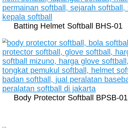
Batting Helmet Softball BHS-01
Body Protector Softball BPSB-01