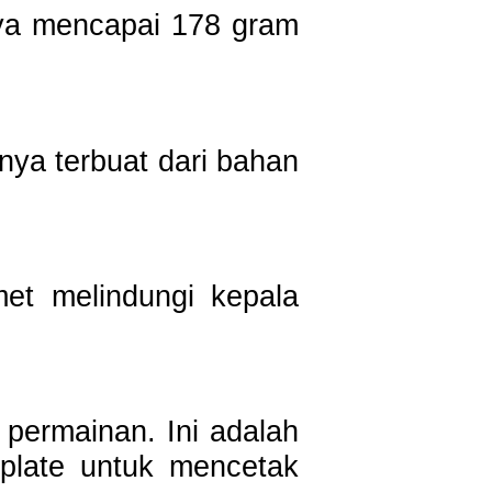
knya mencapai 178 gram
ya terbuat dari bahan
met melindungi kepala
permainan. Ini adalah
plate untuk mencetak