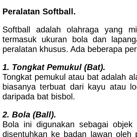
Peralatan Softball.
Softball adalah olahraga yang mi
termasuk ukuran bola dan lapang
peralatan khusus. Ada beberapa pera
1. Tongkat Pemukul (Bat).
Tongkat pemukul atau bat adalah a
biasanya terbuat dari kayu atau lo
daripada bat bisbol.
2. Bola (Ball).
Bola ini digunakan sebagai objek 
disentuhkan ke badan lawan oleh p