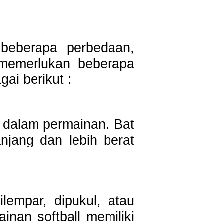
 beberapa perbedaan,
 memerlukan beberapa
ai berikut :
 dalam permainan. Bat
anjang dan lebih berat
lempar, dipukul, atau
nan softball memiliki