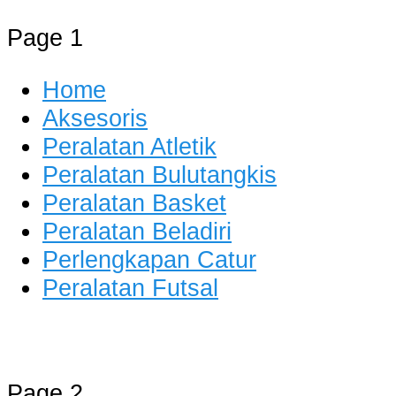
Page 1
Home
Aksesoris
Peralatan Atletik
Peralatan Bulutangkis
Peralatan Basket
Peralatan Beladiri
Perlengkapan Catur
Peralatan Futsal
Distributor Alat Olahraga
Jual Alat Olahraga Murah, Lengkap 
Page 2