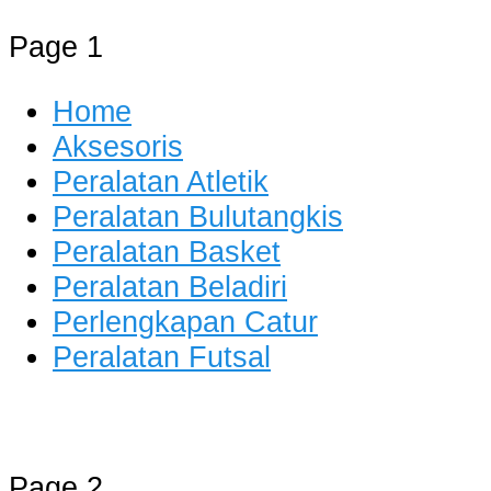
Page 1
Home
Aksesoris
Peralatan Atletik
Peralatan Bulutangkis
Peralatan Basket
Peralatan Beladiri
Perlengkapan Catur
Peralatan Futsal
Distributor Alat Olahraga
Jual Alat Olahraga Murah, Lengkap
Page 2