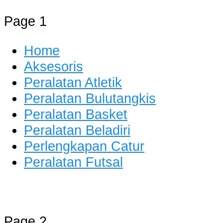
Page 1
Home
Aksesoris
Peralatan Atletik
Peralatan Bulutangkis
Peralatan Basket
Peralatan Beladiri
Perlengkapan Catur
Peralatan Futsal
Distributor Alat Olahraga
Jual Alat Olahraga Murah, Lengkap 
Page 2