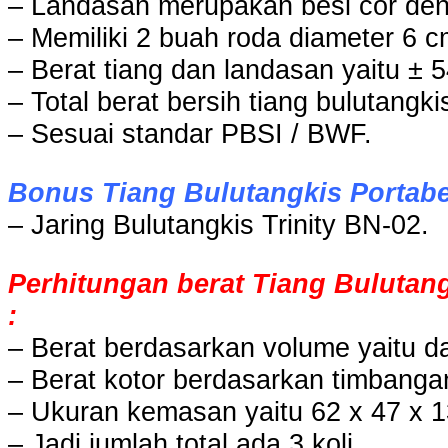
– Landasan merupakan besi cor deng
– Memiliki 2 buah roda diameter 6 c
– Berat tiang dan landasan yaitu ± 54
– Total berat bersih tiang bulutangki
– Sesuai standar PBSI / BWF.
Bonus Tiang Bulutangkis Portabel
– Jaring Bulutangkis Trinity BN-02.
Perhitungan berat Tiang Bulutang
:
– Berat berdasarkan volume yaitu da
– Berat kotor berdasarkan timbangan
– Ukuran kemasan yaitu 62 x 47 x 13
– Jadi jumlah total ada 3 koli.