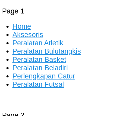
Page 1
Home
Aksesoris
Peralatan Atletik
Peralatan Bulutangkis
Peralatan Basket
Peralatan Beladiri
Perlengkapan Catur
Peralatan Futsal
Distributor Alat Olahraga
Jual Alat Olahraga Murah, Lengkap
Page 2