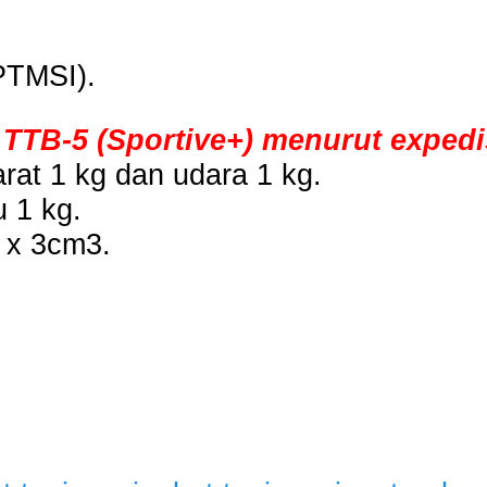
PTMSI).
 TTB-5 (Sportive+) menurut expedis
rat 1 kg dan udara 1 kg.
 1 kg.
 x 3cm3.