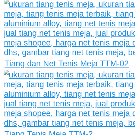
Tiang dan Net Tenis Meja TTM-02
Tiang Tenis Meja TTM-2