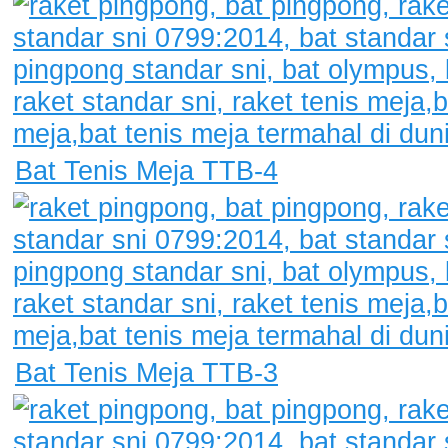
Bat Tenis Meja TTB-4
Bat Tenis Meja TTB-3