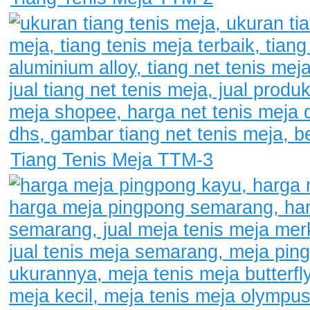
Tiang Tenis Meja TTM-3