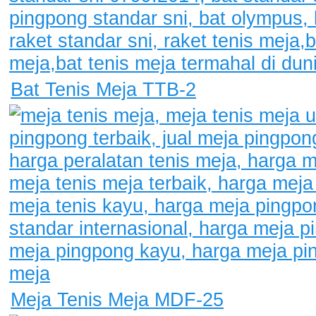
Bat Tenis Meja TTB-2
Meja Tenis Meja MDF-25