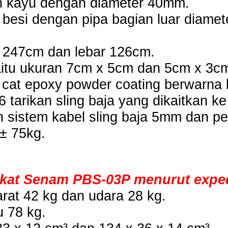
an kayu dengan diameter 40mm.
a besi dengan pipa bagian luar diame
g 247cm dan lebar 126cm.
yaitu ukuran 7cm x 5cm dan 5cm x 3c
at epoxy powder coating berwarna b
 tarikan sling baja yang dikaitkan ke 
sistem kabel sling baja 5mm dan pela
 ± 75kg.
gkat Senam PBS-03P menurut expedi
rat 42 kg dan udara 28 kg.
u 78 kg.