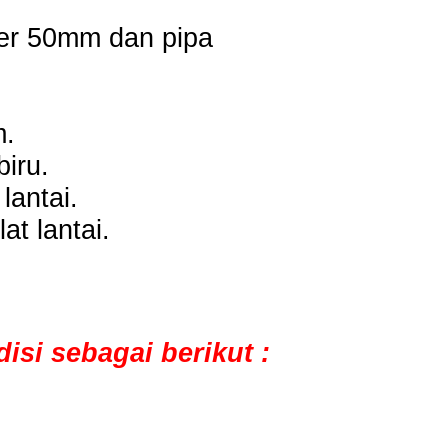
ter 50mm dan pipa
m.
iru.
lantai.
t lantai.
si sebagai berikut :