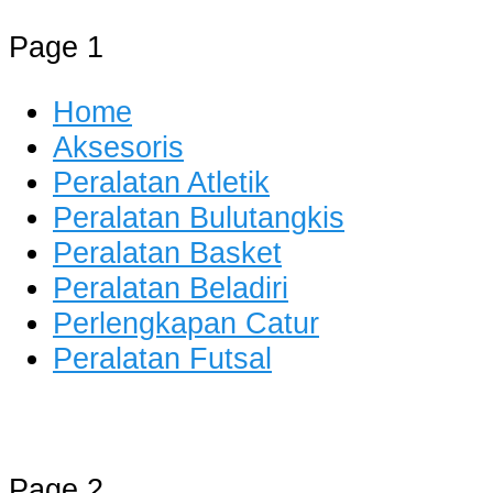
Page 1
Home
Aksesoris
Peralatan Atletik
Peralatan Bulutangkis
Peralatan Basket
Peralatan Beladiri
Perlengkapan Catur
Peralatan Futsal
Distributor Alat Olahraga
Jual Alat Olahraga Murah, Lengkap 
Page 2