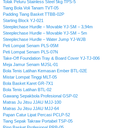
Tolak Peluru Stainless Steel 5kg TPS-5
Tiang Bola Voli Tanam TVT-05
Padding Tiang Basket TTBB-02P
Starting Block YJ-021
Steeplechase Hurdle – Movable YJ-SM – 3,94m
Steeplechase Hurdle – Movable YJ-SM – 5m
Steeplechase Hurdle – Water Jump YJ-WJB
Peti Lompat Senam PLS-05M
Peti Lompat Senam PLS-07N
Take-Off Foundation Tray & Board Cover YJ-TJ-006
Meja Jamur Senam MJSL-01
Bola Tenis Latihan Kemasan Ember BTL-02E
Mistar Lompat Tinggi MLT-05
Bola Basket Karet GR-7X1
Bola Tenis Latihan BTL-02
Gawang Sepakbola Profesional GSP-02
Matras Ju Jitsu JJAU MJJ-100
Matras Ju Jitsu JJAU MJJ-64
Papan Catur Lipat Percasi PCLP-52
Tiang Sepak Takraw Portabel TSP-05
Ring Basket Profesional PRB-05