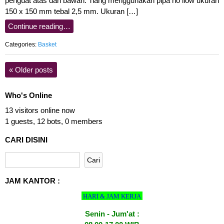
penguat atas dan bawah. Tiang menggunakan pipa ho llow ukuran
150 x 150 mm tebal 2,5 mm. Ukuran […]
Continue reading…
Categories:
Basket
«
Older posts
Who's Online
13 visitors online now
1 guests,
12 bots,
0 members
CARI DISINI
JAM KANTOR :
HARI & JAM KERJA
Senin - Jum'at :