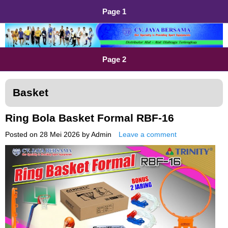
Page 1
Distributor Alat Olahraga
Jual Alat Olahraga Murah, Lengkap dan Berkualitas
Page 2
Basket
Ring Bola Basket Formal RBF-16
Posted on
28 Mei 2026
by
Admin
Leave a comment