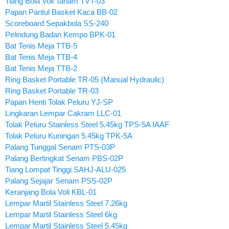
Tiang Bola Voli Tanam TVT-03
Papan Pantul Basket Kaca BB-02
Scoreboard Sepakbola SS-240
Pelindung Badan Kempo BPK-01
Bat Tenis Meja TTB-5
Bat Tenis Meja TTB-4
Bat Tenis Meja TTB-2
Ring Basket Portable TR-05 (Manual Hydraulic)
Ring Basket Portable TR-03
Papan Henti Tolak Peluru YJ-SP
Lingkaran Lempar Cakram LLC-01
Tolak Peluru Stainless Steel 5.45kg TPS-5A IAAF
Tolak Peluru Kuningan 5.45kg TPK-5A
Palang Tunggal Senam PTS-03P
Palang Bertingkat Senam PBS-02P
Tiang Lompat Tinggi SAHJ-ALU-025
Palang Sejajar Senam PSS-02P
Keranjang Bola Voli KBL-01
Lempar Martil Stainless Steel 7.26kg
Lempar Martil Stainless Steel 6kg
Lempar Martil Stainless Steel 5.45kg