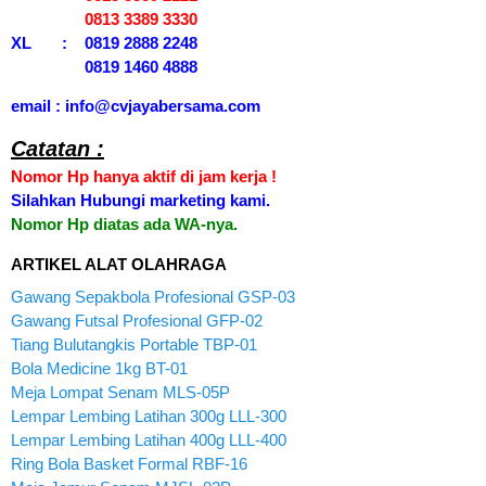
0813 3389 3330
XL : 0819 2888 2248
0819 1460 4888
email : info@cvjayabersama.com
Catatan :
Nomor Hp hanya aktif di jam kerja !
Silahkan Hubungi marketing kami.
Nomor Hp diatas ada WA-nya.
ARTIKEL ALAT OLAHRAGA
Gawang Sepakbola Profesional GSP-03
Gawang Futsal Profesional GFP-02
Tiang Bulutangkis Portable TBP-01
Bola Medicine 1kg BT-01
Meja Lompat Senam MLS-05P
Lempar Lembing Latihan 300g LLL-300
Lempar Lembing Latihan 400g LLL-400
Ring Bola Basket Formal RBF-16