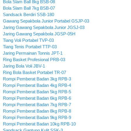
Bola Slam Ball 8kg BSB-08
Bola Slam Ball 7kg BSB-07
Sandsack Berdiri SSB-180
Gawang Sepakbola Junior Portabel GSJP-03
Jaring Gawang Sepakbola Junior JGSJ-03
Jaring Gawang Sepakbola JGSP-05H
Tiang Voli Portabel TVP-03
Tiang Tenis Portabel TTP-03
Jaring Permainan Tonnis JPT-1
Ring Basket Profesional PRB-03
Jaring Bola Voli JBV-1
Ring Bola Basket Portabel TR-07
Rompi Pemberat Badan 3kg RPB-3
Rompi Pemberat Badan 4kg RPB-4
Rompi Pemberat Badan 5kg RPB-5
Rompi Pemberat Badan 6kg RPB-6
Rompi Pemberat Badan 7kg RPB-7
Rompi Pemberat Badan 8kg RPB-8
Rompi Pemberat Badan 9kg RPB-9
Rompi Pemberat Badan 10kg RPB-10
Sandsack Gantung Kulit SSK-3