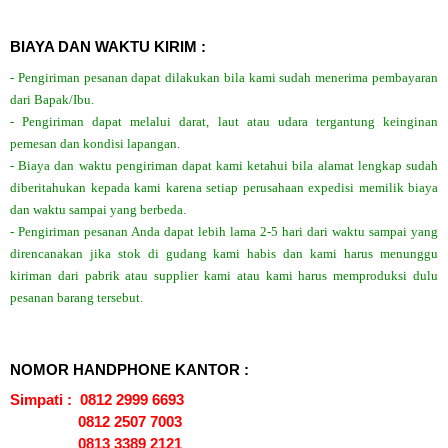
BIAYA DAN WAKTU KIRIM :
- Pengiriman pesanan dapat dilakukan bila kami sudah menerima pembayaran
dari Bapak/Ibu.
- Pengiriman dapat melalui darat, laut atau udara tergantung keinginan
pemesan dan kondisi lapangan.
- Biaya dan waktu pengiriman dapat kami ketahui bila alamat lengkap sudah
diberitahukan kepada kami karena setiap perusahaan expedisi memilik biaya
dan waktu sampai yang berbeda.
- Pengiriman pesanan Anda dapat lebih lama 2-5 hari dari waktu sampai yang
direncanakan jika stok di gudang kami habis dan kami harus menunggu
kiriman dari pabrik atau supplier kami atau kami harus memproduksi dulu
pesanan barang tersebut.
NOMOR HANDPHONE KANTOR :
Simpati : 0812 2999 6693
0812 2507 7003
0813 3389 2121