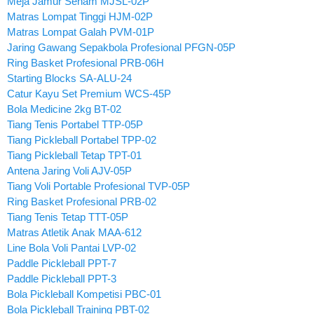
Meja Jamur Senam MJSL-02P
Matras Lompat Tinggi HJM-02P
Matras Lompat Galah PVM-01P
Jaring Gawang Sepakbola Profesional PFGN-05P
Ring Basket Profesional PRB-06H
Starting Blocks SA-ALU-24
Catur Kayu Set Premium WCS-45P
Bola Medicine 2kg BT-02
Tiang Tenis Portabel TTP-05P
Tiang Pickleball Portabel TPP-02
Tiang Pickleball Tetap TPT-01
Antena Jaring Voli AJV-05P
Tiang Voli Portable Profesional TVP-05P
Ring Basket Profesional PRB-02
Tiang Tenis Tetap TTT-05P
Matras Atletik Anak MAA-612
Line Bola Voli Pantai LVP-02
Paddle Pickleball PPT-7
Paddle Pickleball PPT-3
Bola Pickleball Kompetisi PBC-01
Bola Pickleball Training PBT-02