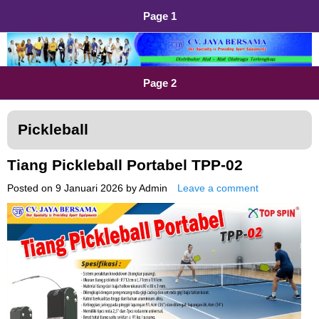
Page 1
Distributor Alat Olahraga
Jual Alat Olahraga Murah, Lengkap dan Berkualitas
Page 2
Pickleball
Tiang Pickleball Portabel TPP-02
Posted on
9 Januari 2026
by
Admin
Leave a comment