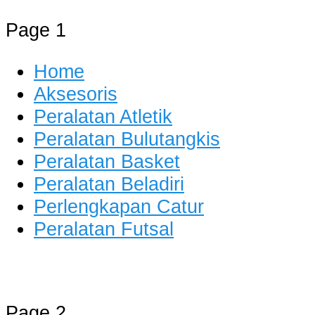
Page 1
Home
Aksesoris
Peralatan Atletik
Peralatan Bulutangkis
Peralatan Basket
Peralatan Beladiri
Perlengkapan Catur
Peralatan Futsal
Distributor Alat Olahraga
Jual Alat Olahraga Murah, Lengkap 
Page 2