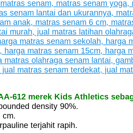
AA-612 merek Kids Athletics sebaga
ebounded density 90%.
6 cm.
auline terjahit rapih.