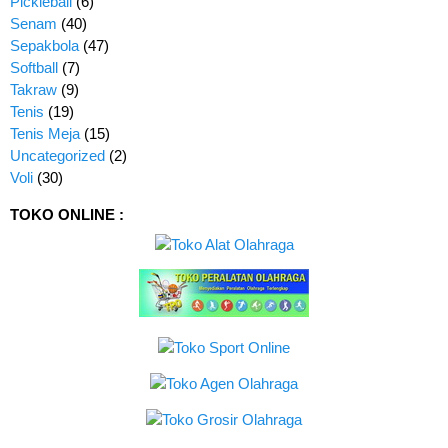
Pickleball
(6)
Senam
(40)
Sepakbola
(47)
Softball
(7)
Takraw
(9)
Tenis
(19)
Tenis Meja
(15)
Uncategorized
(2)
Voli
(30)
TOKO ONLINE :