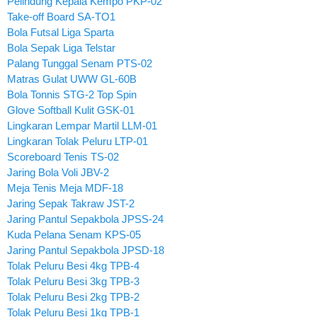
Pelindung Kepala Kempo PKP-02
Take-off Board SA-TO1
Bola Futsal Liga Sparta
Bola Sepak Liga Telstar
Palang Tunggal Senam PTS-02
Matras Gulat UWW GL-60B
Bola Tonnis STG-2 Top Spin
Glove Softball Kulit GSK-01
Lingkaran Lempar Martil LLM-01
Lingkaran Tolak Peluru LTP-01
Scoreboard Tenis TS-02
Jaring Bola Voli JBV-2
Meja Tenis Meja MDF-18
Jaring Sepak Takraw JST-2
Jaring Pantul Sepakbola JPSS-24
Kuda Pelana Senam KPS-05
Jaring Pantul Sepakbola JPSD-18
Tolak Peluru Besi 4kg TPB-4
Tolak Peluru Besi 3kg TPB-3
Tolak Peluru Besi 2kg TPB-2
Tolak Peluru Besi 1kg TPB-1