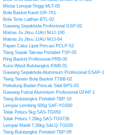
Mistar Lompat Tinggi MLT-05
Bola Basket Karet GR-7X1
Bola Tenis Latihan BTL-02
Gawang Sepakbola Profesional GSP-02
Matras Ju Jitsu JJAU MJJ-100
Matras Ju Jitsu JJAU MJJ-64
Papan Catur Lipat Percasi PCLP-52
Tiang Sepak Takraw Portabel TSP-05
Ring Basket Profesional PRB-05
Kursi Wasit Bulutangkis KWB-01
Gawang Sepakbola Aluminium Profesional GSAP-1
Tiang Tanam Bola Basket TTBB-02
Pelindung Badan Pencak Silat BPS-03
Gawang Futsal Aluminium Profesional GFAP-1
Tiang Bulutangkis Portabel TBP-10
Lempar Lembing 500g SAF-YG500
Tolak Peluru 5kg SAS-TG050
Tolak Peluru 7.26kg SAS-TG0726
Lempar Martil 7.26kg SALQ-TG026
Tiang Bulutangkis Portabel TBP-09