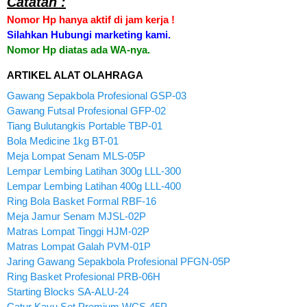
Catatan :
Nomor Hp hanya aktif di jam kerja !
Silahkan Hubungi marketing kami.
Nomor Hp diatas ada WA-nya.
ARTIKEL ALAT OLAHRAGA
Gawang Sepakbola Profesional GSP-03
Gawang Futsal Profesional GFP-02
Tiang Bulutangkis Portable TBP-01
Bola Medicine 1kg BT-01
Meja Lompat Senam MLS-05P
Lempar Lembing Latihan 300g LLL-300
Lempar Lembing Latihan 400g LLL-400
Ring Bola Basket Formal RBF-16
Meja Jamur Senam MJSL-02P
Matras Lompat Tinggi HJM-02P
Matras Lompat Galah PVM-01P
Jaring Gawang Sepakbola Profesional PFGN-05P
Ring Basket Profesional PRB-06H
Starting Blocks SA-ALU-24
Catur Kayu Set Premium WCS-45P