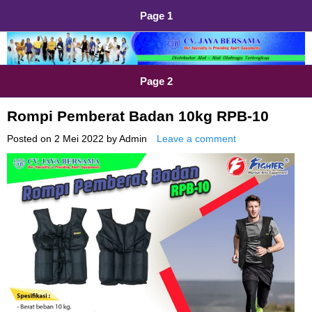
Page 1
Distributor Alat Olahraga
Jual Alat Olahraga Murah, Lengkap dan Berkualitas
Page 2
Rompi Pemberat Badan 10kg RPB-10
Posted on
2 Mei 2022
by
Admin
Leave a comment