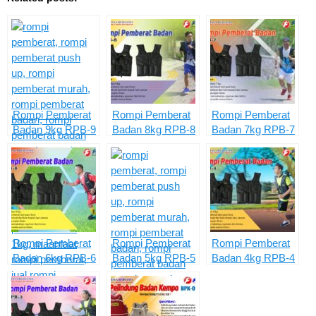
Rompi Pemberat
Rompi Pemberat
Rompi Pemberat
Badan 9kg RPB-9
Badan 8kg RPB-8
Badan 7kg RPB-7
Rompi Pemberat
Rompi Pemberat
Rompi Pemberat
Badan 6kg RPB-6
Badan 5kg RPB-5
Badan 4kg RPB-4