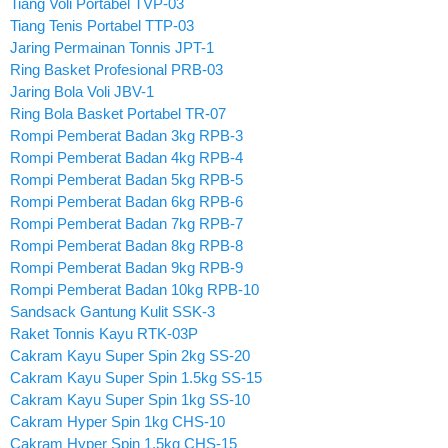
Tiang Voli Portabel TVP-03
Tiang Tenis Portabel TTP-03
Jaring Permainan Tonnis JPT-1
Ring Basket Profesional PRB-03
Jaring Bola Voli JBV-1
Ring Bola Basket Portabel TR-07
Rompi Pemberat Badan 3kg RPB-3
Rompi Pemberat Badan 4kg RPB-4
Rompi Pemberat Badan 5kg RPB-5
Rompi Pemberat Badan 6kg RPB-6
Rompi Pemberat Badan 7kg RPB-7
Rompi Pemberat Badan 8kg RPB-8
Rompi Pemberat Badan 9kg RPB-9
Rompi Pemberat Badan 10kg RPB-10
Sandsack Gantung Kulit SSK-3
Raket Tonnis Kayu RTK-03P
Cakram Kayu Super Spin 2kg SS-20
Cakram Kayu Super Spin 1.5kg SS-15
Cakram Kayu Super Spin 1kg SS-10
Cakram Hyper Spin 1kg CHS-10
Cakram Hyper Spin 1.5kg CHS-15