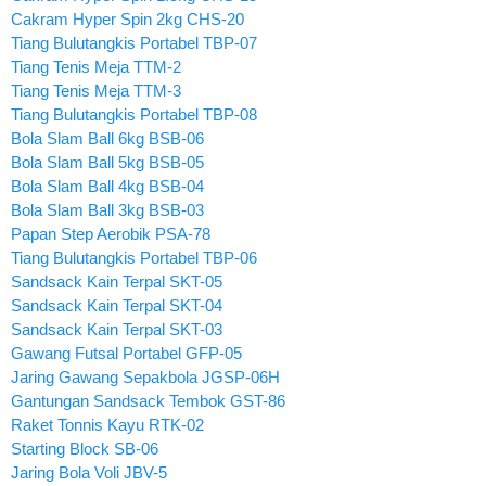
Cakram Hyper Spin 2kg CHS-20
Tiang Bulutangkis Portabel TBP-07
Tiang Tenis Meja TTM-2
Tiang Tenis Meja TTM-3
Tiang Bulutangkis Portabel TBP-08
Bola Slam Ball 6kg BSB-06
Bola Slam Ball 5kg BSB-05
Bola Slam Ball 4kg BSB-04
Bola Slam Ball 3kg BSB-03
Papan Step Aerobik PSA-78
Tiang Bulutangkis Portabel TBP-06
Sandsack Kain Terpal SKT-05
Sandsack Kain Terpal SKT-04
Sandsack Kain Terpal SKT-03
Gawang Futsal Portabel GFP-05
Jaring Gawang Sepakbola JGSP-06H
Gantungan Sandsack Tembok GST-86
Raket Tonnis Kayu RTK-02
Starting Block SB-06
Jaring Bola Voli JBV-5