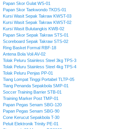
Papan Skor Gulat WS-01
Papan Skor Taekwondo TKDS-01
Kursi Wasit Sepak Takraw KWST-03
Kursi Wasit Sepak Takraw KWST-02
Kursi Wasit Bulutangkis KWB-02
Papan Skor Sepak Takraw STS-01
Scoreboard Sepak Takraw STS-02
Ring Basket Formal RBF-18
Antena Bola Voli AV-02
Tolak Peluru Stainless Steel 3kg TPS-3
Tolak Peluru Stainless Steel 4kg TPS-4
Tolak Peluru Penjas PP-01
Tiang Lompat Tinggi Portabel TLTP-05
Tiang Penanda Sepakbola SMP-01
Soccer Training Barrier STB-01
Training Marker Post TMP-01
Papan Pegas Senam SBG-120
Papan Pegas Senam SBG-90
Cone Kerucut Sepakbola T-30
Peluit Elektronik Trinity PE-01