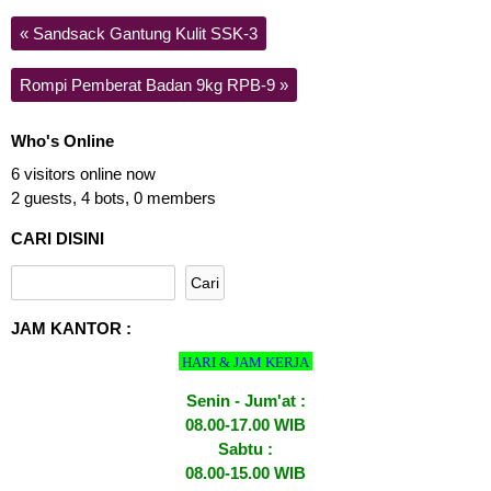
«
Sandsack Gantung Kulit SSK-3
Rompi Pemberat Badan 9kg RPB-9
»
Who's Online
6 visitors online now
2 guests,
4 bots,
0 members
CARI DISINI
JAM KANTOR :
HARI & JAM KERJA
Senin - Jum'at :
08.00-17.00 WIB
Sabtu :
08.00-15.00 WIB