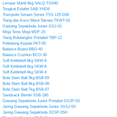
Lempar Martil 4kg SALQ-TG040
Tongkat Estafet SAB-YHD8
Trampolin Senam Senior TSS-125-GW
Tiang dan Kursi Wasit Takraw TKWT-03
Gawang Sepakbola Junior GSJ-01
Meja Tenis Meja MDF-25
Tiang Bulutangkis Portabel TBP-12
Pelindung Kepala PKT-05
Balance Board BBO-40
Balance Cushion BCO-30
Soft Kettlebell 8kg SKW-8
Soft Kettlebell 6kg SKW-6
Soft Kettlebell 4kg SKW-4
Bola Slam Ball 9kg BSB-09
Bola Slam Ball 8kg BSB-08
Bola Slam Ball 7kg BSB-07
Sandsack Berdiri SSB-180
Gawang Sepakbola Junior Portabel GSJP-03
Jaring Gawang Sepakbola Junior JGSJ-03
Jaring Gawang Sepakbola JGSP-05H