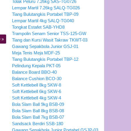
Tolak Peluru 7.26kg SAS-TG0726
Lempar Martil 7.26kg SALQ-TG026
Tiang Bulutangkis Portabel TBP-09
Lempar Martil 4kg SALQ-TG040
Tongkat Estafet SAB-YHD8
Trampolin Senam Senior TSS-125-GW
0
»
Tiang dan Kursi Wasit Takraw TKWT-03
Gawang Sepakbola Junior GSJ-01
Meja Tenis Meja MDF-25
Tiang Bulutangkis Portabel TBP-12
Pelindung Kepala PKT-05
Balance Board BBO-40
Balance Cushion BCO-30
Soft Kettlebell 8kg SKW-8
Soft Kettlebell 6kg SKW-6
Soft Kettlebell 4kg SKW-4
Bola Slam Ball 9kg BSB-09
Bola Slam Ball 8kg BSB-08
Bola Slam Ball 7kg BSB-07
Sandsack Berdiri SSB-180
Gawang Sepakbola Junior Portabel GSJP-03