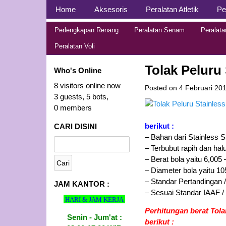
Page 1
Home
Aksesoris
Peralatan Atletik
Pe
Page 2
Distributor Alat Olahr
Jual Alat Olahraga Murah, Lengkap dan Berk
Perlengkapan Renang
Peralatan Senam
Peralat
Peralatan Voli
Tolak Peluru
Who's Online
8 visitors online now
Posted on
4 Februari 20
3 guests,
5 bots,
0 members
berikut :
CARI DISINI
– Bahan dari Stainless S
– Terbubut rapih dan hal
– Berat bola yaitu 6,005 
– Diameter bola yaitu 1
– Standar Pertandingan /
JAM KANTOR :
– Sesuai Standar IAAF /
HARI & JAM KERJA
Perhitungan berat Tola
Senin - Jum'at :
berikut :