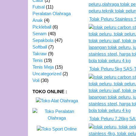
Catur
(2)
Futsal
(11)
Peralatan Olahraga
Tolak Peluru Stainless
Anak
(4)
Pickleball
(6)
Senam
(40)
Sepakbola
(47)
Softball
(7)
Takraw
(9)
Tenis
(19)
Tenis Meja
(15)
Tolak Peluru 5kg SAS
Uncategorized
(2)
Voli
(30)
TOKO ONLINE :
Tolak Peluru 7.26kg S