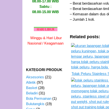
08.00-17.00 WIB
– Berat berdasarkan volu
Sabtu :
– Berat berdasarkan tim
08.00-15.00 WIB
– Kemasan dalam dus d
– Jumlah 1 koli.
HARI LIBUR
Related posts:
Minggu & Hari Libur
Nasional / Keagamaan
KATEGORI PRODUK
Tolak Peluru Stainless
Aksesories
(21)
Atletik
(97)
Basket
(28)
Beladiri
(31)
Bola Permainan
(1)
Bulutangkis
(19)