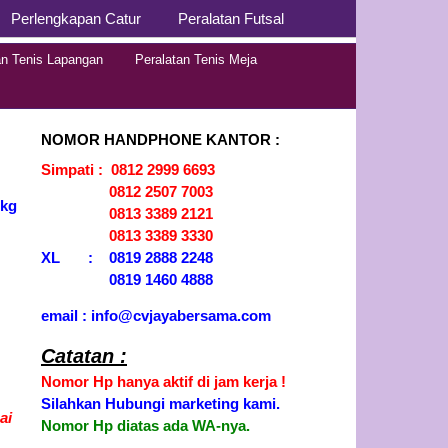
Perlengkapan Catur
Peralatan Futsal
an Tenis Lapangan
Peralatan Tenis Meja
NOMOR HANDPHONE KANTOR :
Simpati : 0812 2999 6693
0812 2507 7003
6kg
0813 3389 2121
0813 3389 3330
XL : 0819 2888 2248
0819 1460 4888
email : info@cvjayabersama.com
Catatan :
Nomor Hp hanya aktif di jam kerja !
Silahkan Hubungi marketing kami.
ai
Nomor Hp diatas ada WA-nya.