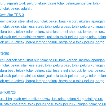
 Steel 3kg TPS-3
-TG050
AS-TG0726