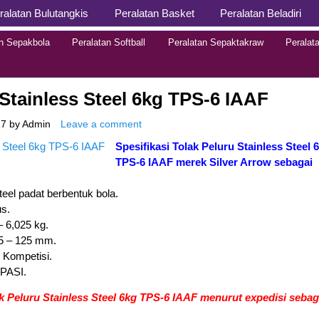
ralatan Bulutangkis
Peralatan Basket
Peralatan Beladiri
aga
ualitas
an Sepakbola
Peralatan Softball
Peralatan Sepaktakraw
Peralat
 Stainless Steel 6kg TPS-6 IAAF
17
by
Admin
Leave a comment
Spesifikasi Tolak Peluru Stainless Steel 
TPS-6 IAAF merek Silver Arrow sebagai
teel padat berbentuk bola.
us.
– 6,025 kg.
05 – 125 mm.
 Kompetisi.
 PASI.
k Peluru Stainless Steel 6kg TPS-6 IAAF menurut expedisi sebag