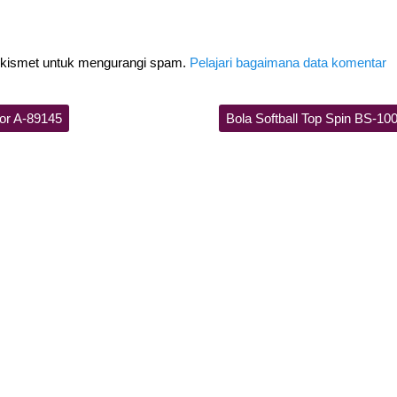
Akismet untuk mengurangi spam.
Pelajari bagaimana data komentar
or A-89145
Bola Softball Top Spin BS-10