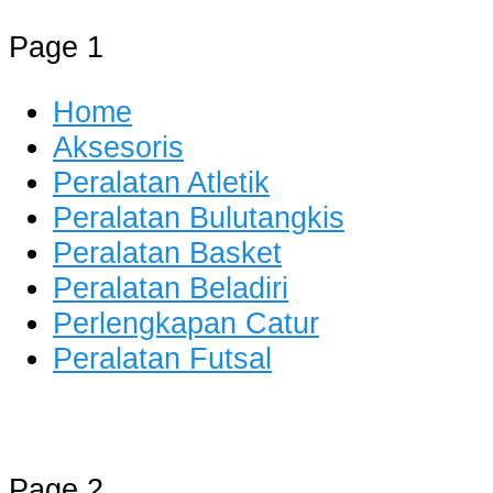
Page 1
Home
Aksesoris
Peralatan Atletik
Peralatan Bulutangkis
Peralatan Basket
Peralatan Beladiri
Perlengkapan Catur
Peralatan Futsal
Distributor Alat Olahraga
Jual Alat Olahraga Murah, Lengkap
Page 2