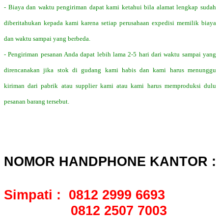
- Biaya dan waktu pengiriman dapat kami ketahui bila alamat lengkap sudah
diberitahukan kepada kami karena setiap perusahaan expedisi memilik biaya
dan waktu sampai yang berbeda.
- Pengiriman pesanan Anda dapat lebih lama 2-5 hari dari waktu sampai yang
direncanakan jika stok di gudang kami habis dan kami harus menunggu
kiriman dari pabrik atau supplier kami atau kami harus memproduksi dulu
pesanan barang tersebut.
NOMOR HANDPHONE KANTOR :
Simpati : 0812 2999 6693
0812 2507 7003