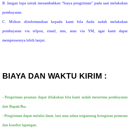
B. Jangan lupa untuk menambahkan “biaya pengiriman” pada saat melakukan
pembayaran.
C. Mohon diinformasikan kepada kami bila Anda sudah melakukan
pembayaran via telpon, email, sms, atau via YM, agar kami dapat
memprosesnya lebih lanjut.
BIAYA DAN WAKTU KIRIM :
- Pengiriman pesanan dapat dilakukan bila kami sudah menerima pembayaran
dari Bapak/Ibu.
- Pengiriman dapat melalui darat, laut atau udara tergantung keinginan pemesan
dan kondisi lapangan.