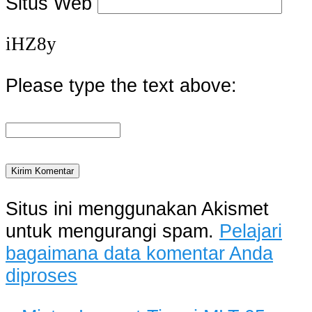
Situs Web
iHZ8y
Please type the text above:
Situs ini menggunakan Akismet
untuk mengurangi spam.
Pelajari
bagaimana data komentar Anda
diproses