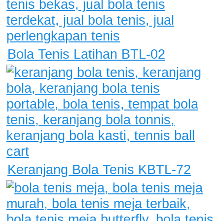
Bola Tenis Latihan BTL-02
Keranjang Bola Tenis KBTL-72