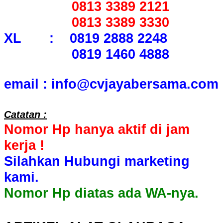
0813 3389 2121
0813 3389 3330
XL : 0819 2888 2248
0819 1460 4888
email : info@cvjayabersama.com
Catatan :
Nomor Hp hanya aktif di jam
kerja !
Silahkan Hubungi marketing
kami.
Nomor Hp diatas ada WA-nya.