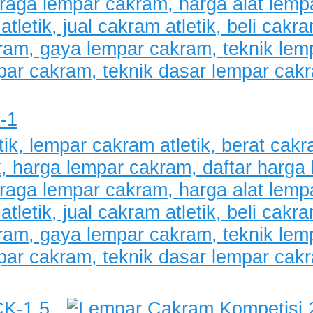
-1
CK-1.5