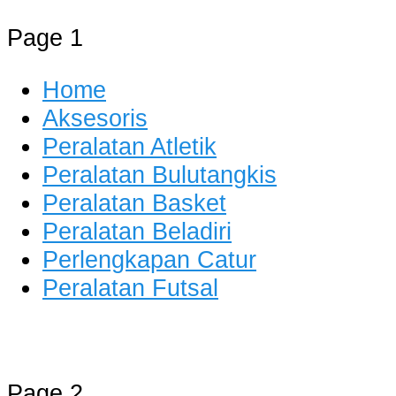
Page 1
Home
Aksesoris
Peralatan Atletik
Peralatan Bulutangkis
Peralatan Basket
Peralatan Beladiri
Perlengkapan Catur
Peralatan Futsal
Distributor Alat Olahraga
Jual Alat Olahraga Murah, Lengkap 
Page 2