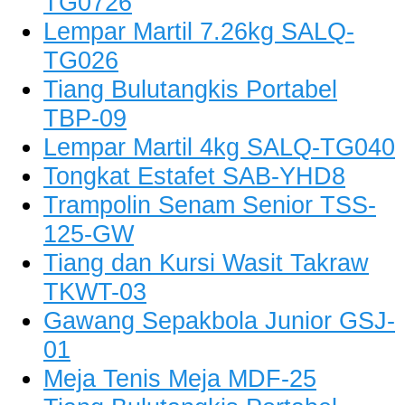
TG0726
Lempar Martil 7.26kg SALQ-
TG026
Tiang Bulutangkis Portabel
TBP-09
Lempar Martil 4kg SALQ-TG040
Tongkat Estafet SAB-YHD8
Trampolin Senam Senior TSS-
125-GW
Tiang dan Kursi Wasit Takraw
TKWT-03
Gawang Sepakbola Junior GSJ-
01
Meja Tenis Meja MDF-25