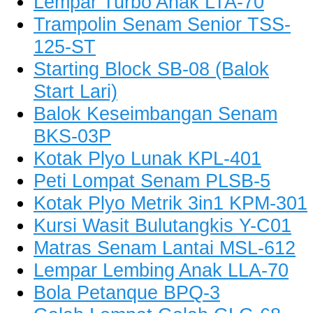
Lempar Turbo Anak LTA-70
Trampolin Senam Senior TSS-
125-ST
Starting Block SB-08 (Balok
Start Lari)
Balok Keseimbangan Senam
BKS-03P
Kotak Plyo Lunak KPL-401
Peti Lompat Senam PLSB-5
Kotak Plyo Metrik 3in1 KPM-301
Kursi Wasit Bulutangkis Y-C01
Matras Senam Lantai MSL-612
Lempar Lembing Anak LLA-70
Bola Petanque BPQ-3