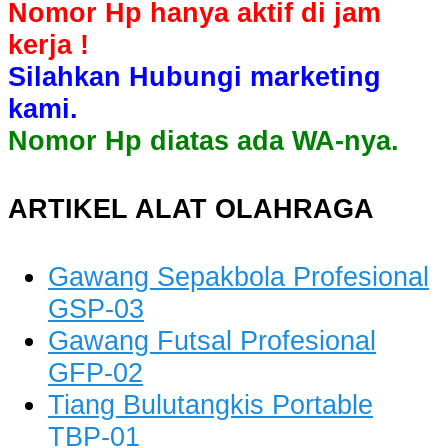
Nomor Hp hanya aktif di jam
kerja !
Silahkan Hubungi marketing
kami.
Nomor Hp diatas ada WA-nya.
ARTIKEL ALAT OLAHRAGA
Gawang Sepakbola Profesional
GSP-03
Gawang Futsal Profesional
GFP-02
Tiang Bulutangkis Portable
TBP-01