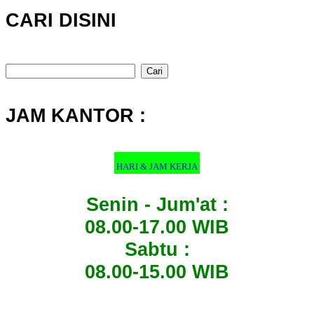
CARI DISINI
Cari
untuk:
JAM KANTOR :
HARI & JAM KERJA
Senin - Jum'at :
08.00-17.00 WIB
Sabtu :
08.00-15.00 WIB