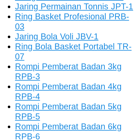
Jaring Permainan Tonnis JPT-1
Ring Basket Profesional PRB-
03
Jaring Bola Voli JBV-1
Ring Bola Basket Portabel TR-
07
Rompi Pemberat Badan 3kg
RPB-3
Rompi Pemberat Badan 4kg
RPB-4
Rompi Pemberat Badan 5kg
RPB-5
Rompi Pemberat Badan 6kg
RPB-6