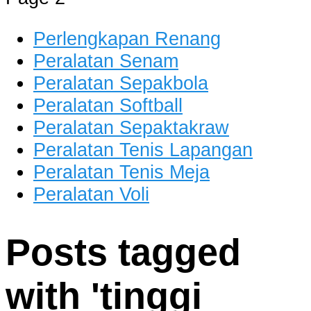
dan Berkualitas
Perlengkapan Renang
Peralatan Senam
Peralatan Sepakbola
Peralatan Softball
Peralatan Sepaktakraw
Peralatan Tenis Lapangan
Peralatan Tenis Meja
Peralatan Voli
Posts tagged
with '
tinggi