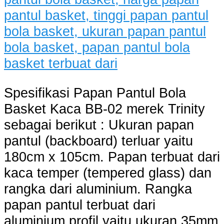
Spesifikasi Papan Pantul Bola
Basket Kaca BB-02 merek Trinity
sebagai berikut : Ukuran papan
pantul (backboard) terluar yaitu
180cm x 105cm. Papan terbuat dari
kaca temper (tempered glass) dan
rangka dari aluminium. Rangka
papan pantul terbuat dari
aluminium profil yaitu ukuran 35mm