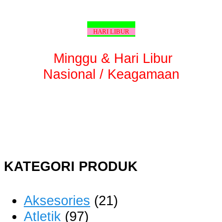
HARI LIBUR
Minggu & Hari Libur
Nasional / Keagamaan
KATEGORI PRODUK
Aksesories
(21)
Atletik
(97)