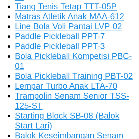
Tiang Tenis Tetap TTT-05P
Matras Atletik Anak MAA-612
Line Bola Voli Pantai LVP-02
Paddle Pickleball PPT-7
Paddle Pickleball PPT-3
Bola Pickleball Kompetisi PBC-
01
Bola Pickleball Training PBT-02
Lempar Turbo Anak LTA-70
Trampolin Senam Senior TSS-
125-ST
Starting Block SB-08 (Balok
Start Lari)
Balok Keseimbangan Senam