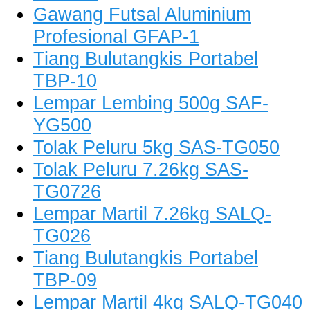
Gawang Futsal Aluminium
Profesional GFAP-1
Tiang Bulutangkis Portabel
TBP-10
Lempar Lembing 500g SAF-
YG500
Tolak Peluru 5kg SAS-TG050
Tolak Peluru 7.26kg SAS-
TG0726
Lempar Martil 7.26kg SALQ-
TG026
Tiang Bulutangkis Portabel
TBP-09
Lempar Martil 4kg SALQ-TG040