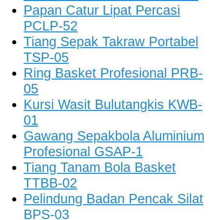
Papan Catur Lipat Percasi
PCLP-52
Tiang Sepak Takraw Portabel
TSP-05
Ring Basket Profesional PRB-
05
Kursi Wasit Bulutangkis KWB-
01
Gawang Sepakbola Aluminium
Profesional GSAP-1
Tiang Tanam Bola Basket
TTBB-02
Pelindung Badan Pencak Silat
BPS-03