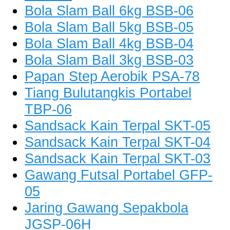
Bola Slam Ball 6kg BSB-06
Bola Slam Ball 5kg BSB-05
Bola Slam Ball 4kg BSB-04
Bola Slam Ball 3kg BSB-03
Papan Step Aerobik PSA-78
Tiang Bulutangkis Portabel
TBP-06
Sandsack Kain Terpal SKT-05
Sandsack Kain Terpal SKT-04
Sandsack Kain Terpal SKT-03
Gawang Futsal Portabel GFP-
05
Jaring Gawang Sepakbola
JGSP-06H