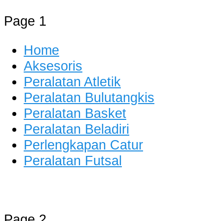
Page 1
Home
Aksesoris
Peralatan Atletik
Peralatan Bulutangkis
Peralatan Basket
Peralatan Beladiri
Perlengkapan Catur
Peralatan Futsal
Distributor Alat Olahraga
Jual Alat Olahraga Murah, Lengkap
Page 2