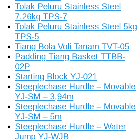
Tolak Peluru Stainless Steel
7.26kg TPS-7
Tolak Peluru Stainless Steel 5kg
TPS-5
Tiang Bola Voli Tanam TVT-05
Padding Tiang Basket TTBB-
02P
Starting Block YJ-021
Steeplechase Hurdle – Movable
YJ-SM – 3,94m
Steeplechase Hurdle – Movable
YJ-SM – 5m
Steeplechase Hurdle – Water
Jump YJ-WJB