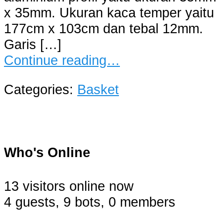
x 35mm. Ukuran kaca temper yaitu
177cm x 103cm dan tebal 12mm.
Garis […]
Continue reading…
Categories:
Basket
Who's Online
13 visitors online now
4 guests,
9 bots,
0 members