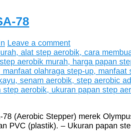
SA-78
in
Leave a comment
-78 (Aerobic Stepper) merek Olympus
an PVC (plastik). – Ukuran papan st