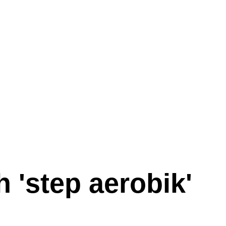
 '
step aerobik
'