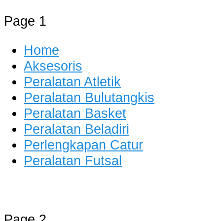
Page 1
Home
Aksesoris
Peralatan Atletik
Peralatan Bulutangkis
Peralatan Basket
Peralatan Beladiri
Perlengkapan Catur
Peralatan Futsal
Distributor Alat Olahraga
Jual Alat Olahraga Murah, Lengkap 
Page 2