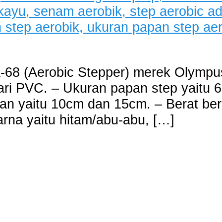
-68 (Aerobic Stepper) merek Olympus
ari PVC. – Ukuran papan step yaitu 
han yaitu 10cm dan 15cm. – Berat bers
arna yaitu hitam/abu-abu, […]