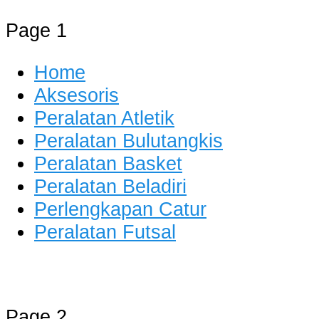
Page 1
Home
Aksesoris
Peralatan Atletik
Peralatan Bulutangkis
Peralatan Basket
Peralatan Beladiri
Perlengkapan Catur
Peralatan Futsal
Distributor Alat Olahraga
Jual Alat Olahraga Murah, Lengkap 
Page 2