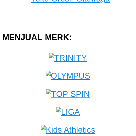
MENJUAL MERK: