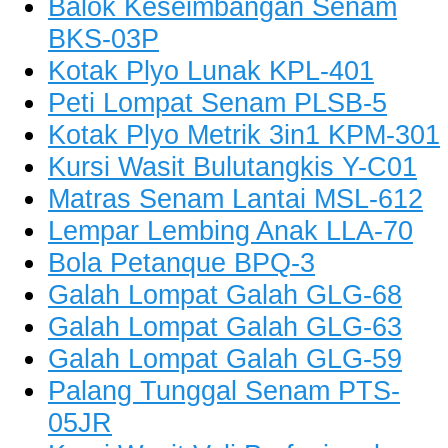
Balok Keseimbangan Senam
BKS-03P
Kotak Plyo Lunak KPL-401
Peti Lompat Senam PLSB-5
Kotak Plyo Metrik 3in1 KPM-301
Kursi Wasit Bulutangkis Y-C01
Matras Senam Lantai MSL-612
Lempar Lembing Anak LLA-70
Bola Petanque BPQ-3
Galah Lompat Galah GLG-68
Galah Lompat Galah GLG-63
Galah Lompat Galah GLG-59
Palang Tunggal Senam PTS-
05JR