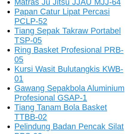
Matras Ju Jitsu JJAU MJJ-64
Papan Catur Lipat Percasi
PCLP-52
Tiang Sepak Takraw Portabel
TSP-05
Ring Basket Profesional PRB-
05
Kursi Wasit Bulutangkis KWB-
01
Gawang Sepakbola Aluminium
Profesional GSAP-1
Tiang Tanam Bola Basket
TTBB-02
Pelindung Badan Pencak Silat