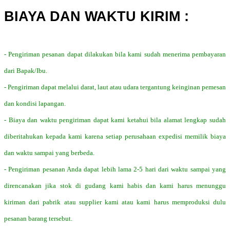
BIAYA DAN WAKTU KIRIM :
- Pengiriman pesanan dapat dilakukan bila kami sudah menerima pembayaran
dari Bapak/Ibu.
- Pengiriman dapat melalui darat, laut atau udara tergantung keinginan pemesan
dan kondisi lapangan.
- Biaya dan waktu pengiriman dapat kami ketahui bila alamat lengkap sudah
diberitahukan kepada kami karena setiap perusahaan expedisi memilik biaya
dan waktu sampai yang berbeda.
- Pengiriman pesanan Anda dapat lebih lama 2-5 hari dari waktu sampai yang
direncanakan jika stok di gudang kami habis dan kami harus menunggu
kiriman dari pabrik atau supplier kami atau kami harus memproduksi dulu
pesanan barang tersebut.