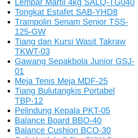
Lempar Martil 4kg SALQ-TG040
Tongkat Estafet SAB-YHD8
Trampolin Senam Senior TSS-
125-GW
Tiang dan Kursi Wasit Takraw
TKWT-03
Gawang Sepakbola Junior GSJ-
01
Meja Tenis Meja MDF-25
Tiang Bulutangkis Portabel
TBP-12
Pelindung Kepala PKT-05
Balance Board BBO-40
Balance Cushion BCO-30