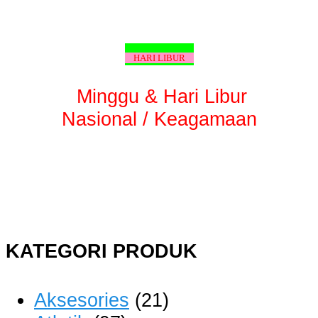
HARI LIBUR
Minggu & Hari Libur
Nasional / Keagamaan
KATEGORI PRODUK
Aksesories
(21)