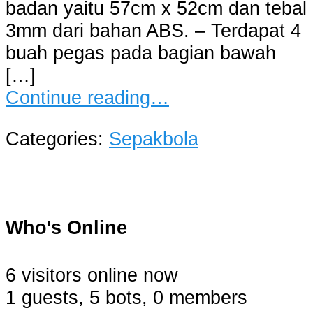
badan yaitu 57cm x 52cm dan tebal
3mm dari bahan ABS. – Terdapat 4
buah pegas pada bagian bawah
[…]
Continue reading…
Categories:
Sepakbola
Who's Online
6 visitors online now
1 guests,
5 bots,
0 members