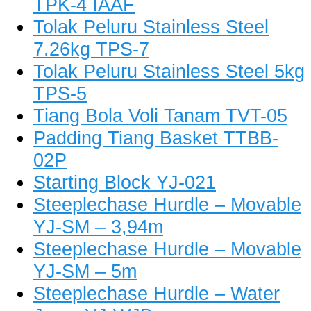
TPK-4 IAAF
Tolak Peluru Stainless Steel
7.26kg TPS-7
Tolak Peluru Stainless Steel 5kg
TPS-5
Tiang Bola Voli Tanam TVT-05
Padding Tiang Basket TTBB-
02P
Starting Block YJ-021
Steeplechase Hurdle – Movable
YJ-SM – 3,94m
Steeplechase Hurdle – Movable
YJ-SM – 5m
Steeplechase Hurdle – Water