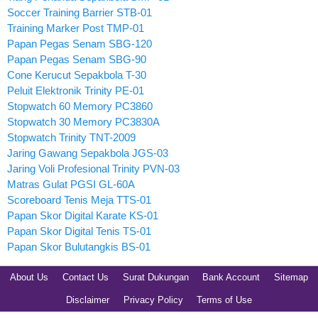
Soccer Training Barrier STB-01
Training Marker Post TMP-01
Papan Pegas Senam SBG-120
Papan Pegas Senam SBG-90
Cone Kerucut Sepakbola T-30
Peluit Elektronik Trinity PE-01
Stopwatch 60 Memory PC3860
Stopwatch 30 Memory PC3830A
Stopwatch Trinity TNT-2009
Jaring Gawang Sepakbola JGS-03
Jaring Voli Profesional Trinity PVN-03
Matras Gulat PGSI GL-60A
Scoreboard Tenis Meja TTS-01
Papan Skor Digital Karate KS-01
Papan Skor Digital Tenis TS-01
Papan Skor Bulutangkis BS-01
About Us
Contact Us
Surat Dukungan
Bank Account
Sitemap
Disclaimer
Privacy Policy
Terms of Use