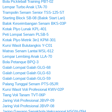
Bola Pickleball Training PBT-02
Lempar Turbo Anak LTA-70
Trampolin Senam Senior TSS-125-ST
Starting Block SB-08 (Balok Start Lari)
Balok Keseimbangan Senam BKS-03P
Kotak Plyo Lunak KPL-401
Peti Lompat Senam PLSB-5
Kotak Plyo Metrik 3in1 KPM-301
Kursi Wasit Bulutangkis Y-C01
Matras Senam Lantai MSL-612
Lempar Lembing Anak LLA-70
Bola Petanque BPQ-3
Galah Lompat Galah GLG-68
Galah Lompat Galah GLG-63
Galah Lompat Galah GLG-59
Palang Tunggal Senam PTS-05JR
Kursi Wasit Voli Profesional KWV-02P
Tiang Voli Tanam TVT-06P
Jaring Voli Profesional JBVP-09
Jaring Voli Profesional JBVP-08
Jaring Gawang Sepakbola Heksagonal HSGN-05H