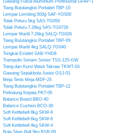
Gawang Futsal Aluminium Profesional GFAP-1
Tiang Bulutangkis Portabel TBP-10
Lempar Lembing 500g SAF-YG500
Tolak Peluru 5kg SAS-TG050
Tolak Peluru 7.26kg SAS-TG0726
Lempar Martil 7.26kg SALQ-TG026
Tiang Bulutangkis Portabel TBP-09
Lempar Martil 4kg SALQ-TG040
Tongkat Estafet SAB-YHD8
Trampolin Senam Senior TSS-125-GW
Tiang dan Kursi Wasit Takraw TKWT-03
Gawang Sepakbola Junior GSJ-01
Meja Tenis Meja MDF-25
Tiang Bulutangkis Portabel TBP-12
Pelindung Kepala PKT-05
Balance Board BBO-40
Balance Cushion BCO-30
Soft Kettlebell 8kg SKW-8
Soft Kettlebell 6kg SKW-6
Soft Kettlebell 4kg SKW-4
Bola Slam Ball 9kg BSB-09