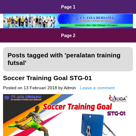
Page 1
Distributor Alat Olahraga
Jual Alat Olahraga Murah, Lengkap dan Berkualitas
Page 2
Posts tagged with '
peralatan training
futsal
'
Soccer Training Goal STG-01
Posted on
13 Februari 2018
by
Admin
Leave a comment