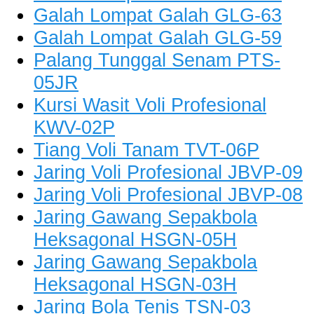
Galah Lompat Galah GLG-63
Galah Lompat Galah GLG-59
Palang Tunggal Senam PTS-
05JR
Kursi Wasit Voli Profesional
KWV-02P
Tiang Voli Tanam TVT-06P
Jaring Voli Profesional JBVP-09
Jaring Voli Profesional JBVP-08
Jaring Gawang Sepakbola
Heksagonal HSGN-05H
Jaring Gawang Sepakbola
Heksagonal HSGN-03H
Jaring Bola Tenis TSN-03