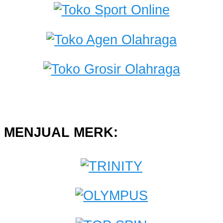
MENJUAL MERK: