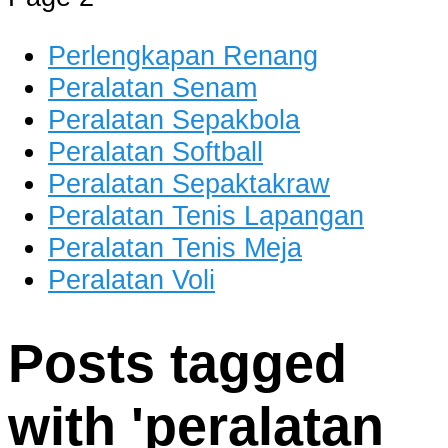
dan Berkualitas
Perlengkapan Renang
Peralatan Senam
Peralatan Sepakbola
Peralatan Softball
Peralatan Sepaktakraw
Peralatan Tenis Lapangan
Peralatan Tenis Meja
Peralatan Voli
Posts tagged
with '
peralatan