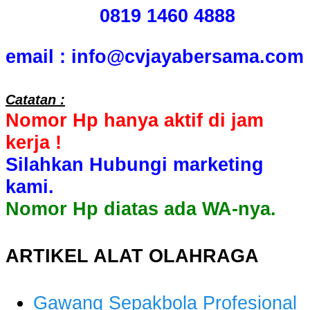
0819 1460 4888
email : info@cvjayabersama.com
Catatan :
Nomor Hp hanya aktif di jam
kerja !
Silahkan Hubungi marketing
kami.
Nomor Hp diatas ada WA-nya.
ARTIKEL ALAT OLAHRAGA
Gawang Sepakbola Profesional