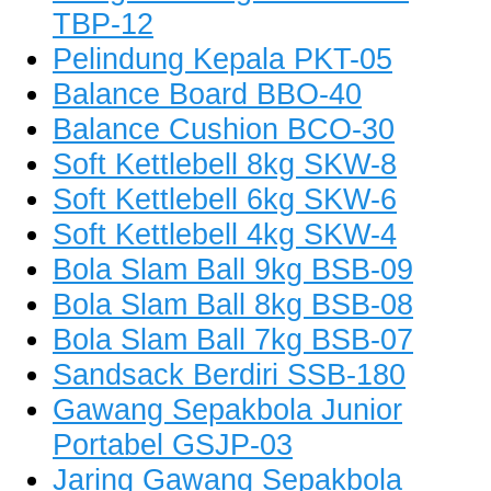
TBP-12
Pelindung Kepala PKT-05
Balance Board BBO-40
Balance Cushion BCO-30
Soft Kettlebell 8kg SKW-8
Soft Kettlebell 6kg SKW-6
Soft Kettlebell 4kg SKW-4
Bola Slam Ball 9kg BSB-09
Bola Slam Ball 8kg BSB-08
Bola Slam Ball 7kg BSB-07
Sandsack Berdiri SSB-180
Gawang Sepakbola Junior
Portabel GSJP-03
Jaring Gawang Sepakbola