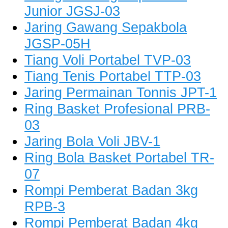
Junior JGSJ-03
Jaring Gawang Sepakbola
JGSP-05H
Tiang Voli Portabel TVP-03
Tiang Tenis Portabel TTP-03
Jaring Permainan Tonnis JPT-1
Ring Basket Profesional PRB-
03
Jaring Bola Voli JBV-1
Ring Bola Basket Portabel TR-
07
Rompi Pemberat Badan 3kg
RPB-3
Rompi Pemberat Badan 4kg