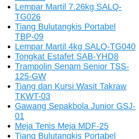
Lempar Martil 7.26kg SALQ-
TG026
Tiang Bulutangkis Portabel
TBP-09
Lempar Martil 4kg SALQ-TG040
Tongkat Estafet SAB-YHD8
Trampolin Senam Senior TSS-
125-GW
Tiang dan Kursi Wasit Takraw
TKWT-03
Gawang Sepakbola Junior GSJ-
01
Meja Tenis Meja MDF-25
Tiang Bulutangkis Portabel