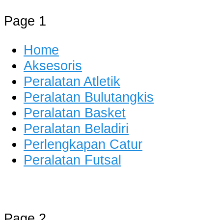
Page 1
Home
Aksesoris
Peralatan Atletik
Peralatan Bulutangkis
Peralatan Basket
Peralatan Beladiri
Perlengkapan Catur
Peralatan Futsal
Distributor Alat Olahraga
Jual Alat Olahraga Murah, Lengkap
Page 2