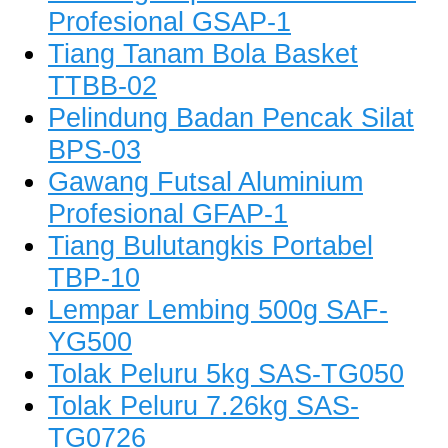
Profesional GSAP-1
Tiang Tanam Bola Basket
TTBB-02
Pelindung Badan Pencak Silat
BPS-03
Gawang Futsal Aluminium
Profesional GFAP-1
Tiang Bulutangkis Portabel
TBP-10
Lempar Lembing 500g SAF-
YG500
Tolak Peluru 5kg SAS-TG050
Tolak Peluru 7.26kg SAS-
TG0726