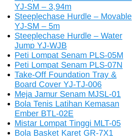
YJ-SM – 3,94m
Steeplechase Hurdle – Movable
YJ-SM – 5m
Steeplechase Hurdle – Water
Jump YJ-WJB
Peti Lompat Senam PLS-05M
Peti Lompat Senam PLS-07N
Take-Off Foundation Tray &
Board Cover YJ-TJ-006
Meja Jamur Senam MJSL-01
Bola Tenis Latihan Kemasan
Ember BTL-02E
Mistar Lompat Tinggi MLT-05
Bola Basket Karet GR-7X1