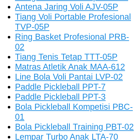
Antena Jaring Voli AJV-05P
Tiang Voli Portable Profesional
TVP-05P
Ring Basket Profesional PRB-
02
Tiang Tenis Tetap TTT-05P
Matras Atletik Anak MAA-612
Line Bola Voli Pantai LVP-02
Paddle Pickleball PPT-7
Paddle Pickleball PPT-3
Bola Pickleball Kompetisi PBC-
01
Bola Pickleball Training PBT-02
Lempar Turbo Anak LTA-70