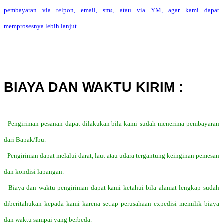
pembayaran via telpon, email, sms, atau via YM, agar kami dapat
memprosesnya lebih lanjut.
BIAYA DAN WAKTU KIRIM :
- Pengiriman pesanan dapat dilakukan bila kami sudah menerima pembayaran
dari Bapak/Ibu.
- Pengiriman dapat melalui darat, laut atau udara tergantung keinginan pemesan
dan kondisi lapangan.
- Biaya dan waktu pengiriman dapat kami ketahui bila alamat lengkap sudah
diberitahukan kepada kami karena setiap perusahaan expedisi memilik biaya
dan waktu sampai yang berbeda.