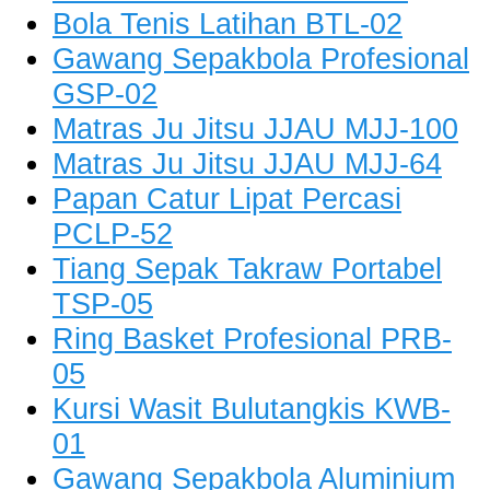
Bola Tenis Latihan BTL-02
Gawang Sepakbola Profesional
GSP-02
Matras Ju Jitsu JJAU MJJ-100
Matras Ju Jitsu JJAU MJJ-64
Papan Catur Lipat Percasi
PCLP-52
Tiang Sepak Takraw Portabel
TSP-05
Ring Basket Profesional PRB-
05
Kursi Wasit Bulutangkis KWB-
01
Gawang Sepakbola Aluminium