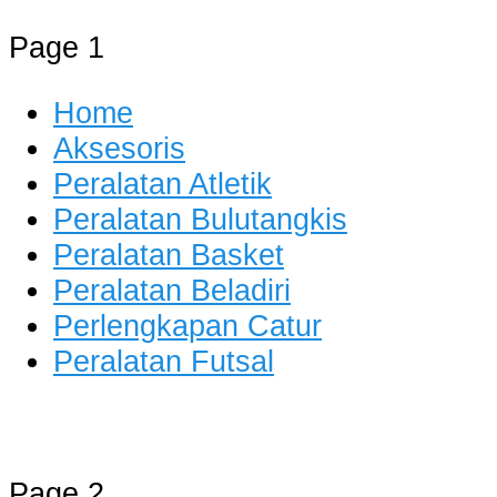
Page 1
Home
Aksesoris
Peralatan Atletik
Peralatan Bulutangkis
Peralatan Basket
Peralatan Beladiri
Perlengkapan Catur
Peralatan Futsal
Distributor Alat Olahraga
Jual Alat Olahraga Murah, Lengkap
Page 2