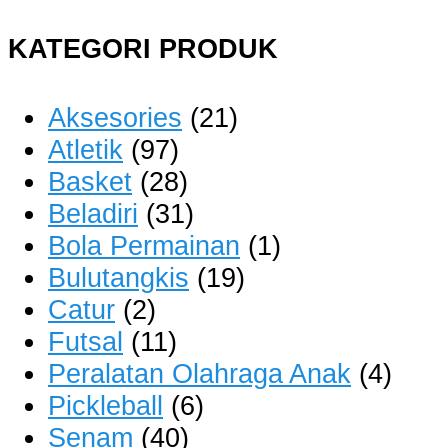
KATEGORI PRODUK
Aksesories
(21)
Atletik
(97)
Basket
(28)
Beladiri
(31)
Bola Permainan
(1)
Bulutangkis
(19)
Catur
(2)
Futsal
(11)
Peralatan Olahraga Anak
(4)
Pickleball
(6)
Senam
(40)