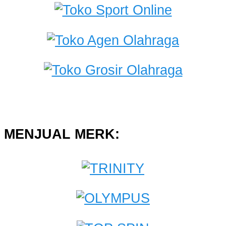
MENJUAL MERK: