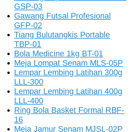
GSP-03
Gawang Futsal Profesional
GFP-02
Tiang Bulutangkis Portable
TBP-01
Bola Medicine 1kg BT-01
Meja Lompat Senam MLS-05P
Lempar Lembing Latihan 300g
LLL-300
Lempar Lembing Latihan 400g
LLL-400
Ring Bola Basket Formal RBF-
16
Meja Jamur Senam MJSL-02P