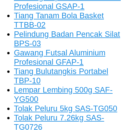
Profesional GSAP-1
Tiang Tanam Bola Basket
TTBB-02
Pelindung Badan Pencak Silat
BPS-03
Gawang Futsal Aluminium
Profesional GFAP-1
Tiang Bulutangkis Portabel
TBP-10
Lempar Lembing 500g SAF-
YG500
Tolak Peluru 5kg SAS-TG050
Tolak Peluru 7.26kg SAS-
TG0726