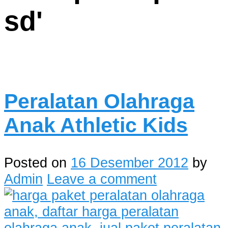
sd
'
Peralatan Olahraga
Anak Athletic Kids
Posted on
16 Desember 2012
by
Admin
Leave a comment