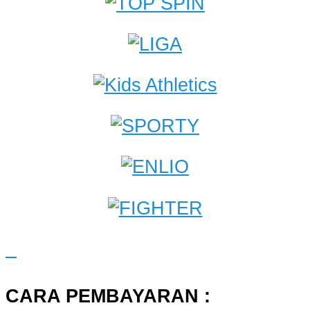
CARA PEMBAYARAN :