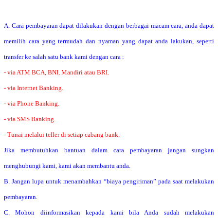
A. Cara pembayaran dapat dilakukan dengan berbagai macam cara, anda dapat
memilih cara yang termudah dan nyaman yang dapat anda lakukan, seperti
transfer ke salah satu bank kami dengan cara :
- via ATM BCA, BNI, Mandiri atau BRI.
- via Internet Banking.
- via Phone Banking.
- via SMS Banking.
- Tunai melalui teller di setiap cabang bank.
Jika membutuhkan bantuan dalam cara pembayaran jangan sungkan
menghubungi kami, kami akan membantu anda.
B. Jangan lupa untuk menambahkan “biaya pengiriman” pada saat melakukan
pembayaran.
C. Mohon diinformasikan kepada kami bila Anda sudah melakukan