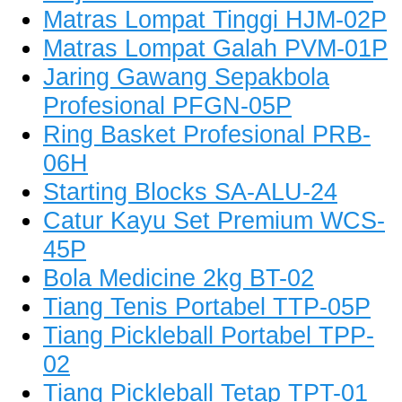
Matras Lompat Tinggi HJM-02P
Matras Lompat Galah PVM-01P
Jaring Gawang Sepakbola
Profesional PFGN-05P
Ring Basket Profesional PRB-
06H
Starting Blocks SA-ALU-24
Catur Kayu Set Premium WCS-
45P
Bola Medicine 2kg BT-02
Tiang Tenis Portabel TTP-05P
Tiang Pickleball Portabel TPP-
02
Tiang Pickleball Tetap TPT-01