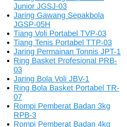
Junior JGSJ-03
Jaring Gawang Sepakbola
JGSP-05H
Tiang Voli Portabel TVP-03
Tiang Tenis Portabel TTP-03
Jaring Permainan Tonnis JPT-1
Ring Basket Profesional PRB-
03
Jaring Bola Voli JBV-1
Ring Bola Basket Portabel TR-
07
Rompi Pemberat Badan 3kg
RPB-3
Rompi Pemberat Badan 4kg