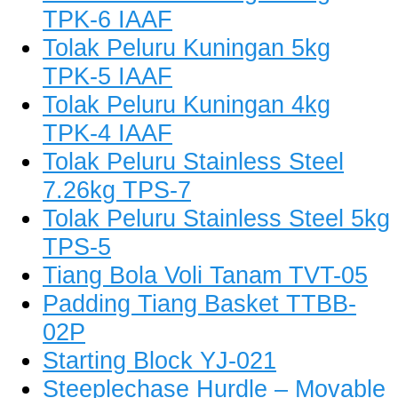
TPK-6 IAAF
Tolak Peluru Kuningan 5kg
TPK-5 IAAF
Tolak Peluru Kuningan 4kg
TPK-4 IAAF
Tolak Peluru Stainless Steel
7.26kg TPS-7
Tolak Peluru Stainless Steel 5kg
TPS-5
Tiang Bola Voli Tanam TVT-05
Padding Tiang Basket TTBB-
02P
Starting Block YJ-021
Steeplechase Hurdle – Movable