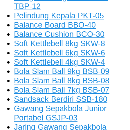
TBP-12
Pelindung Kepala PKT-05
Balance Board BBO-40
Balance Cushion BCO-30
Soft Kettlebell 8kg SKW-8
Soft Kettlebell 6kg SKW-6
Soft Kettlebell 4kg SKW-4
Bola Slam Ball 9kg BSB-09
Bola Slam Ball 8kg BSB-08
Bola Slam Ball 7kg BSB-07
Sandsack Berdiri SSB-180
Gawang Sepakbola Junior
Portabel GSJP-03
Jaring Gawang Sepakbola