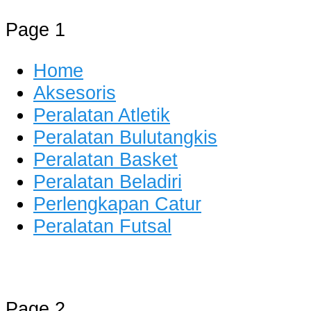
Page 1
Home
Aksesoris
Peralatan Atletik
Peralatan Bulutangkis
Peralatan Basket
Peralatan Beladiri
Perlengkapan Catur
Peralatan Futsal
Distributor Alat Olahraga
Jual Alat Olahraga Murah, Lengkap
Page 2