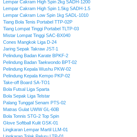
Lempar Cakram High Spin 2kg SADH-1200
Lempar Cakram High Spin 1.5kg SADH-1.5
Lempar Cakram Low Spin 1kg SADL-1010
Tiang Bola Tenis Portabel TTP-02P
Tiang Lompat Tinggi Portabel TLTP-03
Mistar Lompat Tinggi SAC-BX040
Cones Mangkok Liga D-24
Jaring Sepak Takraw JST-1
Pelindung Badan Karate BPKF-2
Pelindung Badan Taekwondo BPT-02
Pelindung Kepala Wushu PKW-02
Pelindung Kepala Kempo PKP-02
Take-off Board SA-TO1
Bola Futsal Liga Sparta
Bola Sepak Liga Telstar
Palang Tunggal Senam PTS-02
Matras Gulat UWW GL-60B
Bola Tonnis STG-2 Top Spin
Glove Softball Kulit GSK-01
Lingkaran Lempar Martil LLM-01
Lingkaran Tolak Peluru LTP-01