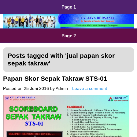
Page 1
Distributor Alat Olahraga
Jual Alat Olahraga Murah, Lengkap dan Berkualitas
Page 2
Posts tagged with '
jual papan skor
sepak takraw
'
Papan Skor Sepak Takraw STS-01
Posted on
25 Juni 2016
by
Admin
Leave a comment