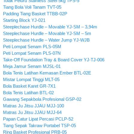
Tolak Peluru Stainless Steel 5kg TPS-5
Tiang Bola Voli Tanam TVT-05
Padding Tiang Basket TTBB-02P
Starting Block YJ-021
Steeplechase Hurdle – Movable YJ-SM – 3,94m
Steeplechase Hurdle – Movable YJ-SM – 5m
Steeplechase Hurdle – Water Jump YJ-WJB
Peti Lompat Senam PLS-05M
Peti Lompat Senam PLS-07N
Take-Off Foundation Tray & Board Cover YJ-TJ-006
Meja Jamur Senam MJSL-01
Bola Tenis Latihan Kemasan Ember BTL-02E
Mistar Lompat Tinggi MLT-05
Bola Basket Karet GR-7X1
Bola Tenis Latihan BTL-02
Gawang Sepakbola Profesional GSP-02
Matras Ju Jitsu JJAU MJJ-100
Matras Ju Jitsu JJAU MJJ-64
Papan Catur Lipat Percasi PCLP-52
Tiang Sepak Takraw Portabel TSP-05
Ring Basket Profesional PRB-05