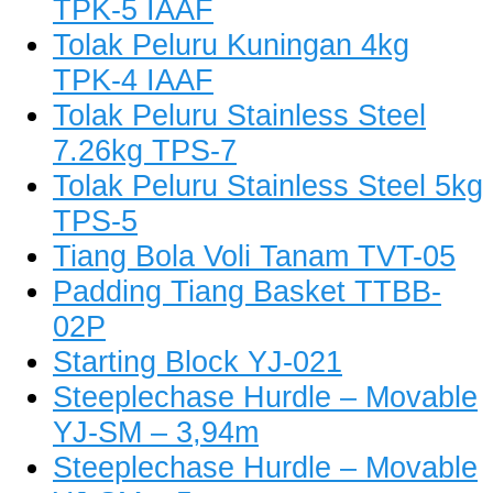
TPK-5 IAAF
Tolak Peluru Kuningan 4kg
TPK-4 IAAF
Tolak Peluru Stainless Steel
7.26kg TPS-7
Tolak Peluru Stainless Steel 5kg
TPS-5
Tiang Bola Voli Tanam TVT-05
Padding Tiang Basket TTBB-
02P
Starting Block YJ-021
Steeplechase Hurdle – Movable
YJ-SM – 3,94m
Steeplechase Hurdle – Movable