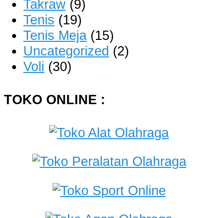
Takraw
(9)
Tenis
(19)
Tenis Meja
(15)
Uncategorized
(2)
Voli
(30)
TOKO ONLINE :