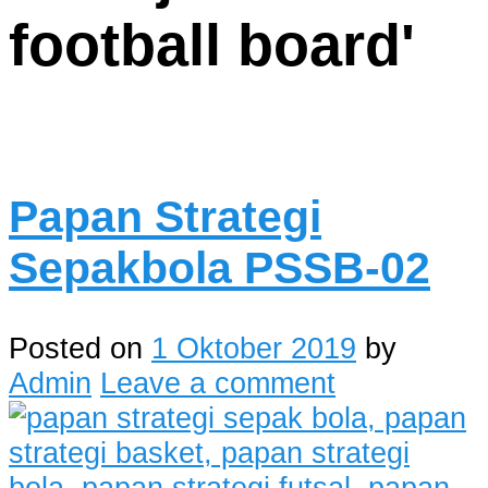
football board
'
Papan Strategi
Sepakbola PSSB-02
Posted on
1 Oktober 2019
by
Admin
Leave a comment