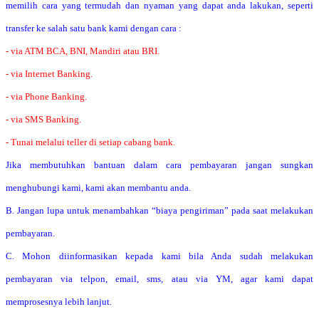
memilih cara yang termudah dan nyaman yang dapat anda lakukan, seperti
transfer ke salah satu bank kami dengan cara :
- via ATM BCA, BNI, Mandiri atau BRI.
- via Internet Banking.
- via Phone Banking.
- via SMS Banking.
- Tunai melalui teller di setiap cabang bank.
Jika membutuhkan bantuan dalam cara pembayaran jangan sungkan
menghubungi kami, kami akan membantu anda.
B. Jangan lupa untuk menambahkan “biaya pengiriman” pada saat melakukan
pembayaran.
C. Mohon diinformasikan kepada kami bila Anda sudah melakukan
pembayaran via telpon, email, sms, atau via YM, agar kami dapat
memprosesnya lebih lanjut.