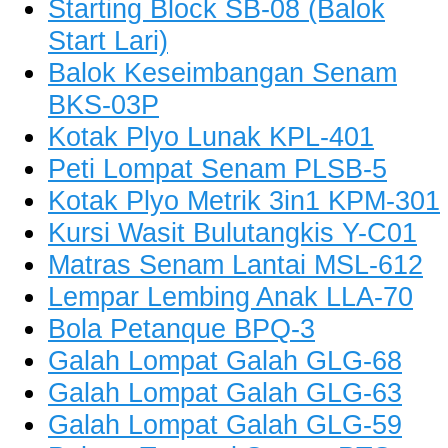
Starting Block SB-08 (Balok
Start Lari)
Balok Keseimbangan Senam
BKS-03P
Kotak Plyo Lunak KPL-401
Peti Lompat Senam PLSB-5
Kotak Plyo Metrik 3in1 KPM-301
Kursi Wasit Bulutangkis Y-C01
Matras Senam Lantai MSL-612
Lempar Lembing Anak LLA-70
Bola Petanque BPQ-3
Galah Lompat Galah GLG-68
Galah Lompat Galah GLG-63
Galah Lompat Galah GLG-59