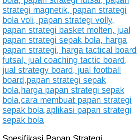
Spesifikasi Papan Strategi