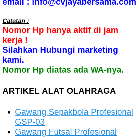
email : info@cvjayabersama.com
Catatan :
Nomor Hp hanya aktif di jam
kerja !
Silahkan Hubungi marketing
kami.
Nomor Hp diatas ada WA-nya.
ARTIKEL ALAT OLAHRAGA
Gawang Sepakbola Profesional
GSP-03
Gawang Futsal Profesional