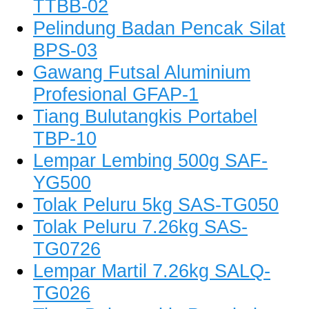
TTBB-02
Pelindung Badan Pencak Silat
BPS-03
Gawang Futsal Aluminium
Profesional GFAP-1
Tiang Bulutangkis Portabel
TBP-10
Lempar Lembing 500g SAF-
YG500
Tolak Peluru 5kg SAS-TG050
Tolak Peluru 7.26kg SAS-
TG0726
Lempar Martil 7.26kg SALQ-
TG026