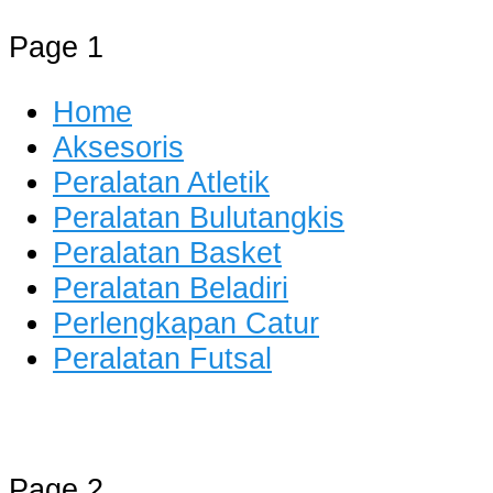
Page 1
Home
Aksesoris
Peralatan Atletik
Peralatan Bulutangkis
Peralatan Basket
Peralatan Beladiri
Perlengkapan Catur
Peralatan Futsal
Distributor Alat Olahraga
Jual Alat Olahraga Murah, Lengkap
Page 2