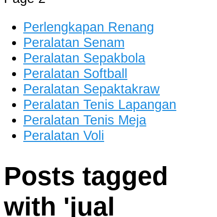
dan Berkualitas
Perlengkapan Renang
Peralatan Senam
Peralatan Sepakbola
Peralatan Softball
Peralatan Sepaktakraw
Peralatan Tenis Lapangan
Peralatan Tenis Meja
Peralatan Voli
Posts tagged
with '
jual