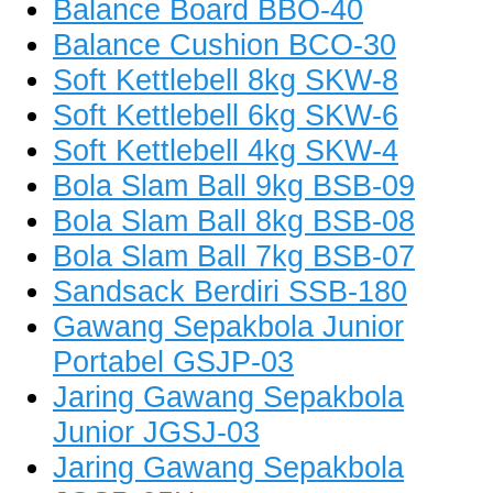
Balance Board BBO-40
Balance Cushion BCO-30
Soft Kettlebell 8kg SKW-8
Soft Kettlebell 6kg SKW-6
Soft Kettlebell 4kg SKW-4
Bola Slam Ball 9kg BSB-09
Bola Slam Ball 8kg BSB-08
Bola Slam Ball 7kg BSB-07
Sandsack Berdiri SSB-180
Gawang Sepakbola Junior
Portabel GSJP-03
Jaring Gawang Sepakbola
Junior JGSJ-03
Jaring Gawang Sepakbola