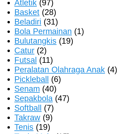
Atletik
(97)
Basket
(28)
Beladiri
(31)
Bola Permainan
(1)
Bulutangkis
(19)
Catur
(2)
Futsal
(11)
Peralatan Olahraga Anak
(4)
Pickleball
(6)
Senam
(40)
Sepakbola
(47)
Softball
(7)
Takraw
(9)
Tenis
(19)