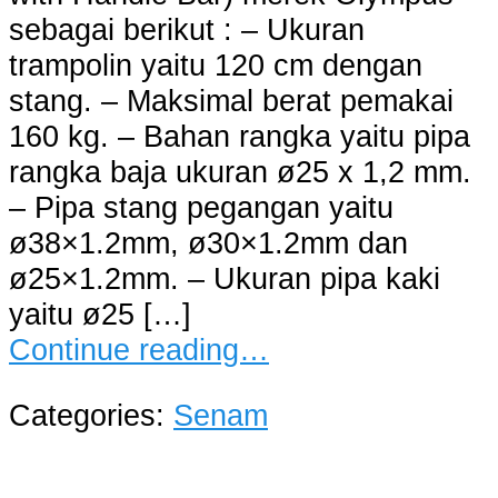
sebagai berikut : – Ukuran
trampolin yaitu 120 cm dengan
stang. – Maksimal berat pemakai
160 kg. – Bahan rangka yaitu pipa
rangka baja ukuran ø25 x 1,2 mm.
– Pipa stang pegangan yaitu
ø38×1.2mm, ø30×1.2mm dan
ø25×1.2mm. – Ukuran pipa kaki
yaitu ø25 […]
Continue reading…
Categories:
Senam