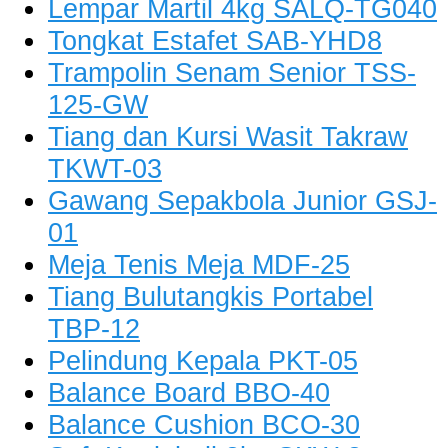
Lempar Martil 4kg SALQ-TG040
Tongkat Estafet SAB-YHD8
Trampolin Senam Senior TSS-
125-GW
Tiang dan Kursi Wasit Takraw
TKWT-03
Gawang Sepakbola Junior GSJ-
01
Meja Tenis Meja MDF-25
Tiang Bulutangkis Portabel
TBP-12
Pelindung Kepala PKT-05
Balance Board BBO-40
Balance Cushion BCO-30