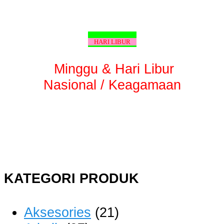
HARI LIBUR
Minggu & Hari Libur
Nasional / Keagamaan
KATEGORI PRODUK
Aksesories
(21)