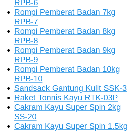
RPB-6
Rompi Pemberat Badan 7kg
RPB-7
Rompi Pemberat Badan 8kg
RPB-8
Rompi Pemberat Badan 9kg
RPB-9
Rompi Pemberat Badan 10kg
RPB-10
Sandsack Gantung Kulit SSK-3
Raket Tonnis Kayu RTK-03P
Cakram Kayu Super Spin 2kg
SS-20
Cakram Kayu Super Spin 1.5kg