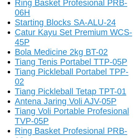
Ring Basket Profesional PRB-
06H
Starting Blocks SA-ALU-24
Catur Kayu Set Premium WCS-
45P
Bola Medicine 2kg BT-02
Tiang Tenis Portabel TTP-05P
Tiang Pickleball Portabel TPP-
02
Tiang Pickleball Tetap TPT-01
Antena Jaring Voli AJV-05P
Tiang Voli Portable Profesional
TVP-05P
Ring Basket Profesional PRB-