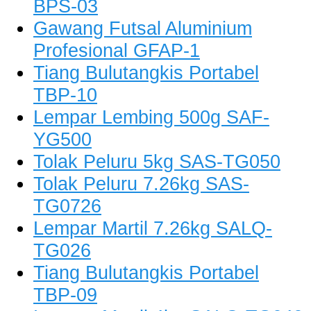
BPS-03
Gawang Futsal Aluminium
Profesional GFAP-1
Tiang Bulutangkis Portabel
TBP-10
Lempar Lembing 500g SAF-
YG500
Tolak Peluru 5kg SAS-TG050
Tolak Peluru 7.26kg SAS-
TG0726
Lempar Martil 7.26kg SALQ-
TG026
Tiang Bulutangkis Portabel
TBP-09