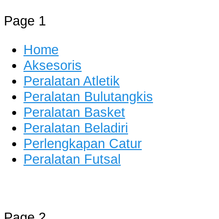
Page 1
Home
Aksesoris
Peralatan Atletik
Peralatan Bulutangkis
Peralatan Basket
Peralatan Beladiri
Perlengkapan Catur
Peralatan Futsal
Distributor Alat Olahraga
Jual Alat Olahraga Murah, Lengkap 
Page 2