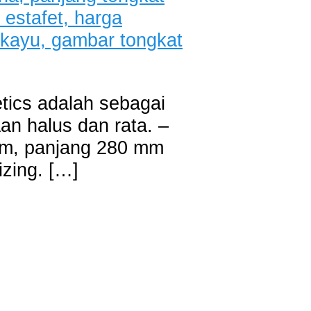
etics adalah sebagai
an halus dan rata. –
ram, panjang 280 mm
izing. […]