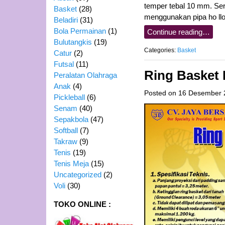
temper tebal 10 mm. Ser
Basket
(28)
menggunakan pipa ho ll
Beladiri
(31)
Bola Permainan
(1)
Continue reading…
Bulutangkis
(19)
Categories:
Basket
Catur
(2)
Futsal
(11)
Ring Basket
Peralatan Olahraga
Anak
(4)
Posted on
16 Desember 
Pickleball
(6)
Senam
(40)
Sepakbola
(47)
Softball
(7)
Takraw
(9)
Tenis
(19)
Tenis Meja
(15)
Uncategorized
(2)
Voli
(30)
TOKO ONLINE :