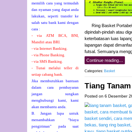
memilih cara yang termudah
dan nyaman yang dapat anda
lakukan, seperti transfer ke
salah satu bank kami dengan
Ring Basket Portabel T
cara :
dipindah-pindah atau di
- via ATM BCA, BNI,
keterbatasan luas lapan
Mandiri atau BRI.
lapangan dapat dimanfaa
- via Internet Banking.
futsal. Semuanya mengg
- via Phone Banking.
Continue reading…
- via SMS Banking.
- Tunai melalui teller di
Categories:
Basket
setiap cabang bank.
Jika membutuhkan bantuan
Tiang Tanam
dalam cara pembayaran
jangan sungkan
Posted on
6 Desember 2
menghubungi kami, kami
akan membantu anda.
B. Jangan lupa untuk
menambahkan “biaya
pengiriman” pada saat