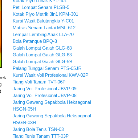
Kotak Plyo Lunak KPL-401
Peti Lompat Senam PLSB-5
Kotak Plyo Metrik 3in1 KPM-301
Kursi Wasit Bulutangkis Y-C01
Matras Senam Lantai MSL-612
Lempar Lembing Anak LLA-70
Bola Petanque BPQ-3
Galah Lompat Galah GLG-68
Galah Lompat Galah GLG-63
Galah Lompat Galah GLG-59
Palang Tunggal Senam PTS-05JR
Kursi Wasit Voli Profesional KWV-02P
rek
Tiang Voli Tanam TVT-06P
g
Jaring Voli Profesional JBVP-09
)
Jaring Voli Profesional JBVP-08
Jaring Gawang Sepakbola Heksagonal
HSGN-05H
Jaring Gawang Sepakbola Heksagonal
HSGN-03H
Jaring Bola Tenis TSN-03
Tiang Tenis Tanam TTT-03P