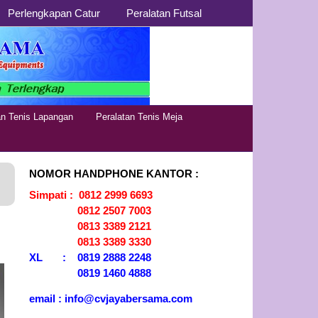
Perlengkapan Catur
Peralatan Futsal
Distributor
Jual Alat Olahraga Murah,
Lengkap dan Berkualitas
Alat Olahraga
an Tenis Lapangan
Peralatan Tenis Meja
NOMOR HANDPHONE KANTOR :
Simpati : 0812 2999 6693
0812 2507 7003
0813 3389 2121
0813 3389 3330
XL : 0819 2888 2248
0819 1460 4888
email : info@cvjayabersama.com