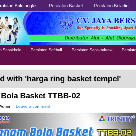
ralatan Bulutangkis
Peralatan Basket
Peralatan Beladiri
an Sepakbola
Peralatan Softball
Peralatan Sepaktakraw
Peralat
d with '
harga ring basket tempel
'
 Bola Basket TTBB-02
Admin
Leave a comment