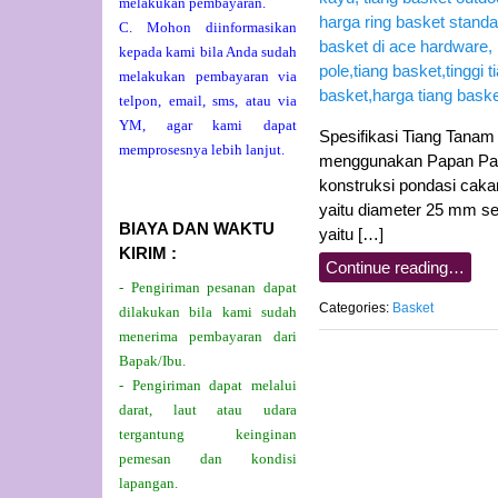
melakukan pembayaran.
C. Mohon diinformasikan
kepada kami bila Anda sudah
melakukan pembayaran via
telpon, email, sms, atau via
YM, agar kami dapat
Spesifikasi Tiang Tanam
memprosesnya lebih lanjut.
menggunakan Papan Pant
konstruksi pondasi cak
yaitu diameter 25 mm s
BIAYA DAN WAKTU
yaitu […]
KIRIM :
Continue reading…
- Pengiriman pesanan dapat
Categories:
Basket
dilakukan bila kami sudah
menerima pembayaran dari
Bapak/Ibu.
- Pengiriman dapat melalui
darat, laut atau udara
tergantung keinginan
pemesan dan kondisi
lapangan.