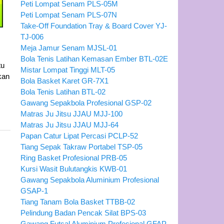
Peti Lompat Senam PLS-05M
Peti Lompat Senam PLS-07N
Take-Off Foundation Tray & Board Cover YJ-
TJ-006
Meja Jamur Senam MJSL-01
Bola Tenis Latihan Kemasan Ember BTL-02E
tu
Mistar Lompat Tinggi MLT-05
kan
Bola Basket Karet GR-7X1
Bola Tenis Latihan BTL-02
Gawang Sepakbola Profesional GSP-02
Matras Ju Jitsu JJAU MJJ-100
Matras Ju Jitsu JJAU MJJ-64
Papan Catur Lipat Percasi PCLP-52
Tiang Sepak Takraw Portabel TSP-05
Ring Basket Profesional PRB-05
Kursi Wasit Bulutangkis KWB-01
Gawang Sepakbola Aluminium Profesional
GSAP-1
Tiang Tanam Bola Basket TTBB-02
Pelindung Badan Pencak Silat BPS-03
Gawang Futsal Aluminium Profesional GFAP-