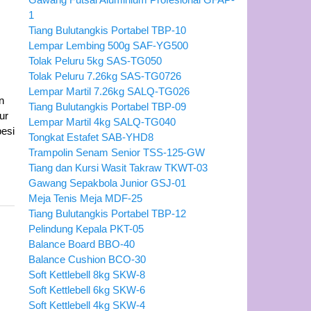
1
Tiang Bulutangkis Portabel TBP-10
Lempar Lembing 500g SAF-YG500
Tolak Peluru 5kg SAS-TG050
Tolak Peluru 7.26kg SAS-TG0726
Lempar Martil 7.26kg SALQ-TG026
n
Tiang Bulutangkis Portabel TBP-09
ur
Lempar Martil 4kg SALQ-TG040
esi
Tongkat Estafet SAB-YHD8
Trampolin Senam Senior TSS-125-GW
Tiang dan Kursi Wasit Takraw TKWT-03
Gawang Sepakbola Junior GSJ-01
Meja Tenis Meja MDF-25
Tiang Bulutangkis Portabel TBP-12
Pelindung Kepala PKT-05
Balance Board BBO-40
Balance Cushion BCO-30
Soft Kettlebell 8kg SKW-8
Soft Kettlebell 6kg SKW-6
Soft Kettlebell 4kg SKW-4