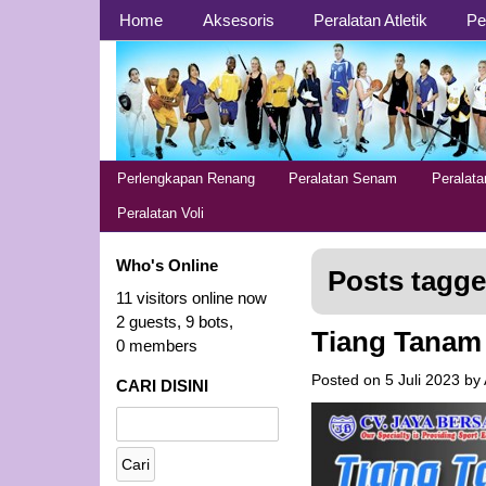
Page 1
Home
Aksesoris
Peralatan Atletik
Pe
Page 2
Perlengkapan Renang
Peralatan Senam
Peralat
Peralatan Voli
Who's Online
Posts tagge
11 visitors online now
2 guests,
9 bots,
Tiang Tanam
0 members
Posted on
5 Juli 2023
by
CARI DISINI