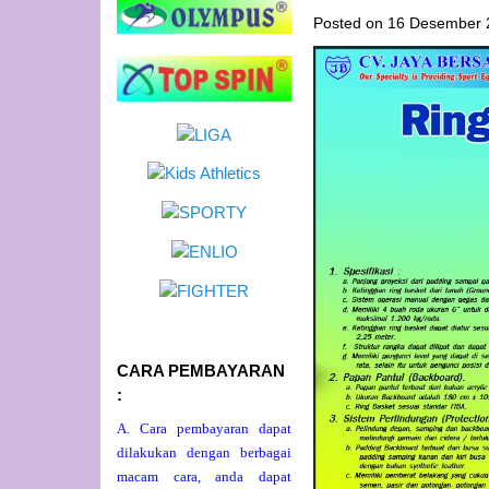
Posted on
16 Desember 
CARA PEMBAYARAN
:
A. Cara pembayaran dapat
dilakukan dengan berbagai
macam cara, anda dapat