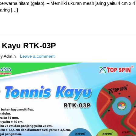
rwarna hitam (gelap). – Memiliki ukuran mesh jaring yaitu 4 cm x 4
aring […]
s Kayu RTK-03P
by
Admin
Leave a comment