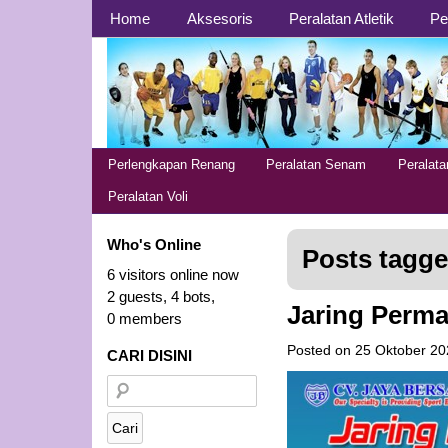
Page 1
Home
Aksesoris
Peralatan Atletik
Pe
Page 2
Perlengkapan Renang
Peralatan Senam
Peralat
Peralatan Voli
Who's Online
Posts tagge
6 visitors online now
2 guests,
4 bots,
Jaring Perma
0 members
Posted on
25 Oktober 20
CARI DISINI