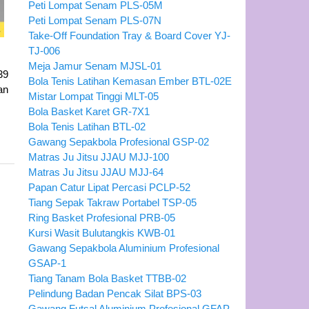
Peti Lompat Senam PLS-05M
Peti Lompat Senam PLS-07N
Take-Off Foundation Tray & Board Cover YJ-
TJ-006
Meja Jamur Senam MJSL-01
39
Bola Tenis Latihan Kemasan Ember BTL-02E
an
Mistar Lompat Tinggi MLT-05
Bola Basket Karet GR-7X1
Bola Tenis Latihan BTL-02
Gawang Sepakbola Profesional GSP-02
Matras Ju Jitsu JJAU MJJ-100
Matras Ju Jitsu JJAU MJJ-64
Papan Catur Lipat Percasi PCLP-52
Tiang Sepak Takraw Portabel TSP-05
Ring Basket Profesional PRB-05
Kursi Wasit Bulutangkis KWB-01
Gawang Sepakbola Aluminium Profesional
GSAP-1
Tiang Tanam Bola Basket TTBB-02
Pelindung Badan Pencak Silat BPS-03
Gawang Futsal Aluminium Profesional GFAP-