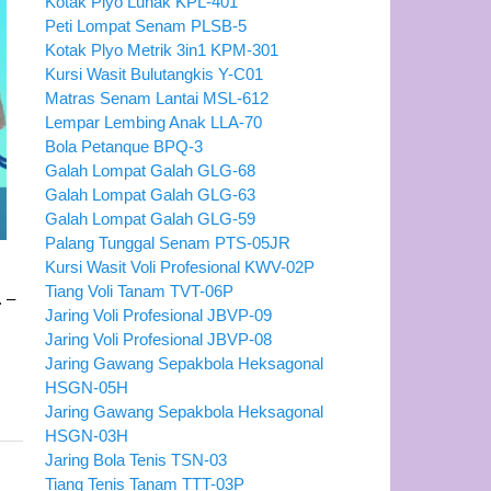
Kotak Plyo Lunak KPL-401
Peti Lompat Senam PLSB-5
Kotak Plyo Metrik 3in1 KPM-301
Kursi Wasit Bulutangkis Y-C01
Matras Senam Lantai MSL-612
Lempar Lembing Anak LLA-70
Bola Petanque BPQ-3
Galah Lompat Galah GLG-68
Galah Lompat Galah GLG-63
Galah Lompat Galah GLG-59
Palang Tunggal Senam PTS-05JR
Kursi Wasit Voli Profesional KWV-02P
Tiang Voli Tanam TVT-06P
. –
Jaring Voli Profesional JBVP-09
Jaring Voli Profesional JBVP-08
Jaring Gawang Sepakbola Heksagonal
HSGN-05H
Jaring Gawang Sepakbola Heksagonal
HSGN-03H
Jaring Bola Tenis TSN-03
Tiang Tenis Tanam TTT-03P