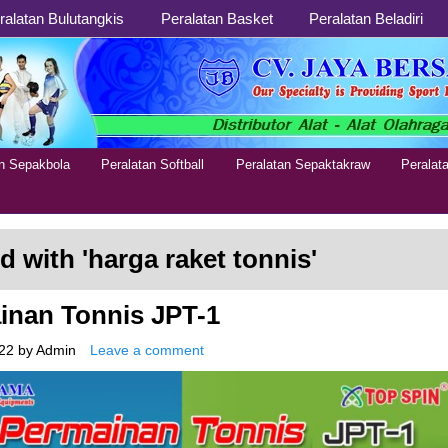
ralatan Bulutangkis
Peralatan Basket
Peralatan Beladiri
an Sepakbola
Peralatan Softball
Peralatan Sepaktakraw
Peralat
d with '
harga raket tonnis
'
inan Tonnis JPT-1
22
by
Admin
Leave a comment