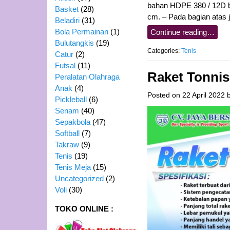
bahan HDPE 380 / 12D be
Basket
(28)
cm. – Pada bagian atas j
Beladiri
(31)
Bola Permainan
(1)
Continue reading…
Bulutangkis
(19)
Categories:
Tenis
Catur
(2)
Futsal
(11)
Raket Tonni
Peralatan Olahraga
Anak
(4)
Posted on
22 April 2022
Pickleball
(6)
Senam
(40)
Sepakbola
(47)
Softball
(7)
Takraw
(9)
Tenis
(19)
Tenis Meja
(15)
Uncategorized
(2)
Voli
(30)
TOKO ONLINE :