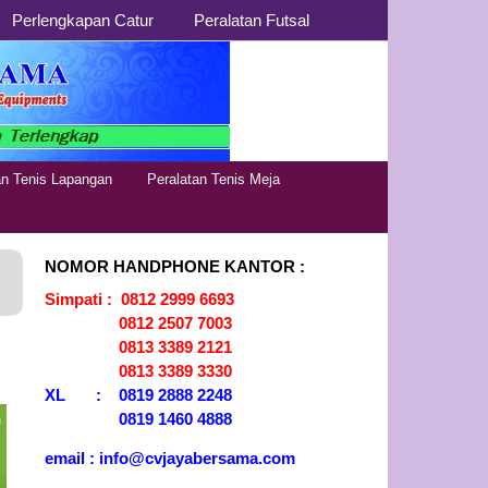
Perlengkapan Catur
Peralatan Futsal
Distributor
Jual Alat Olahraga Murah,
Lengkap dan Berkualitas
Alat Olahraga
an Tenis Lapangan
Peralatan Tenis Meja
NOMOR HANDPHONE KANTOR :
Simpati : 0812 2999 6693
0812 2507 7003
0813 3389 2121
0813 3389 3330
XL : 0819 2888 2248
0819 1460 4888
email : info@cvjayabersama.com