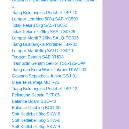
1
Tiang Bulutangkis Portabel TBP-10
Lempar Lembing 500g SAF-YG500
Tolak Peluru 5kg SAS-TG050
Tolak Peluru 7.26kg SAS-TG0726
Lempar Martil 7.26kg SALQ-TG026
Tiang Bulutangkis Portabel TBP-09
Lempar Martil 4kg SALQ-TG040
Tongkat Estafet SAB-YHD8
Trampolin Senam Senior TSS-125-GW
Tiang dan Kursi Wasit Takraw TKWT-03
Gawang Sepakbola Junior GSJ-01
Meja Tenis Meja MDF-25
Tiang Bulutangkis Portabel TBP-12
Pelindung Kepala PKT-05
Balance Board BBO-40
Balance Cushion BCO-30
Soft Kettlebell 8kg SKW-8
Soft Kettlebell 6kg SKW-6
Soft Kettlebell 4kg SKW-4