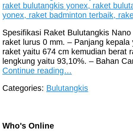
Spesifikasi Raket Bulutangkis Nano
raket lurus 0 mm. – Panjang kepala 
raket yaitu 674 cm kemudian berat 
lengkung yaitu 93,10%. – Bahan Ca
Continue reading…
Categories:
Bulutangkis
Who's Online