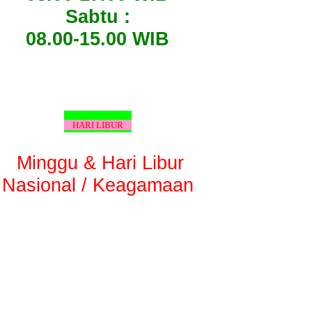
Sabtu :
08.00-15.00 WIB
HARI LIBUR
Minggu & Hari Libur
Nasional / Keagamaan