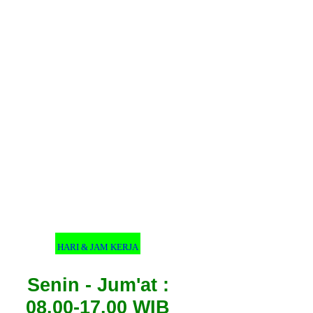
HARI & JAM KERJA
Senin - Jum'at :
08.00-17.00 WIB