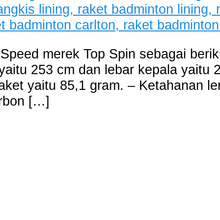
 Speed merek Top Spin sebagai berik
yaitu 253 cm dan lebar kepala yaitu
raket yaitu 85,1 gram. – Ketahanan 
rbon […]