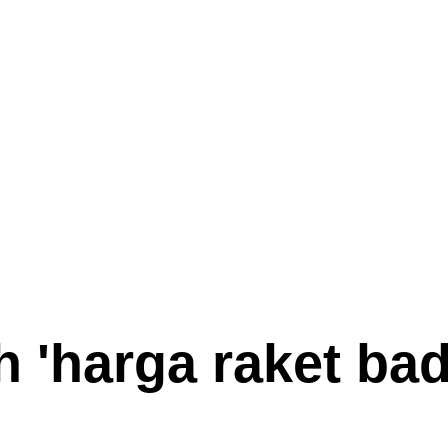
 '
harga raket ba