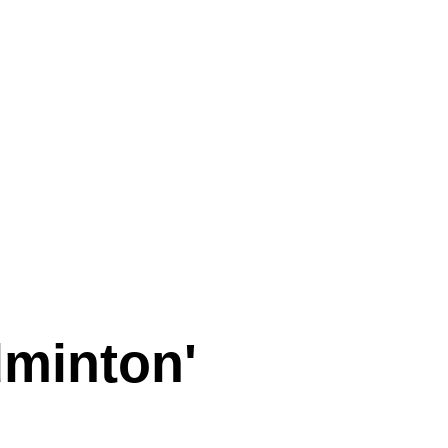
dminton
'