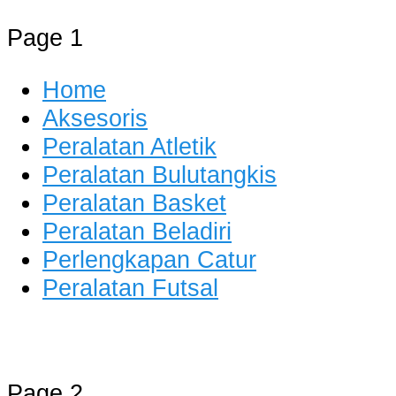
Page 1
Home
Aksesoris
Peralatan Atletik
Peralatan Bulutangkis
Peralatan Basket
Peralatan Beladiri
Perlengkapan Catur
Peralatan Futsal
Distributor Alat Olahraga
Jual Alat Olahraga Murah, Lengkap 
Page 2