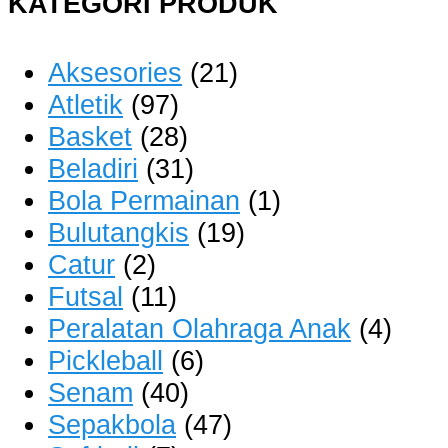
KATEGORI PRODUK
Aksesories
(21)
Atletik
(97)
Basket
(28)
Beladiri
(31)
Bola Permainan
(1)
Bulutangkis
(19)
Catur
(2)
Futsal
(11)
Peralatan Olahraga Anak
(4)
Pickleball
(6)
Senam
(40)
Sepakbola
(47)