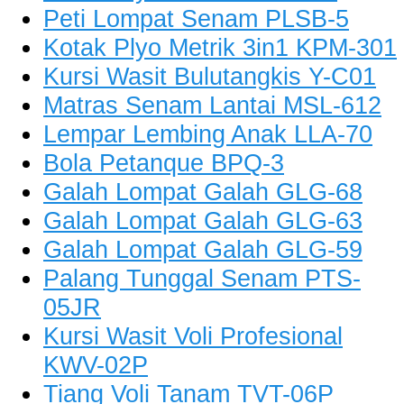
Peti Lompat Senam PLSB-5
Kotak Plyo Metrik 3in1 KPM-301
Kursi Wasit Bulutangkis Y-C01
Matras Senam Lantai MSL-612
Lempar Lembing Anak LLA-70
Bola Petanque BPQ-3
Galah Lompat Galah GLG-68
Galah Lompat Galah GLG-63
Galah Lompat Galah GLG-59
Palang Tunggal Senam PTS-
05JR
Kursi Wasit Voli Profesional
KWV-02P
Tiang Voli Tanam TVT-06P