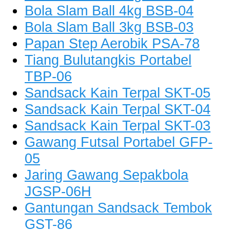
Bola Slam Ball 4kg BSB-04
Bola Slam Ball 3kg BSB-03
Papan Step Aerobik PSA-78
Tiang Bulutangkis Portabel
TBP-06
Sandsack Kain Terpal SKT-05
Sandsack Kain Terpal SKT-04
Sandsack Kain Terpal SKT-03
Gawang Futsal Portabel GFP-
05
Jaring Gawang Sepakbola
JGSP-06H
Gantungan Sandsack Tembok
GST-86