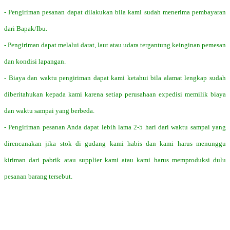
- Pengiriman pesanan dapat dilakukan bila kami sudah menerima pembayaran
dari Bapak/Ibu.
- Pengiriman dapat melalui darat, laut atau udara tergantung keinginan pemesan
dan kondisi lapangan.
- Biaya dan waktu pengiriman dapat kami ketahui bila alamat lengkap sudah
diberitahukan kepada kami karena setiap perusahaan expedisi memilik biaya
dan waktu sampai yang berbeda.
- Pengiriman pesanan Anda dapat lebih lama 2-5 hari dari waktu sampai yang
direncanakan jika stok di gudang kami habis dan kami harus menunggu
kiriman dari pabrik atau supplier kami atau kami harus memproduksi dulu
pesanan barang tersebut.