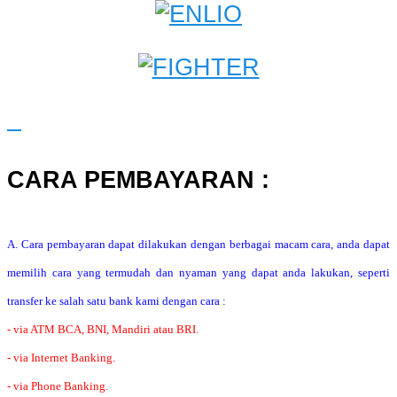
CARA PEMBAYARAN :
A. Cara pembayaran dapat dilakukan dengan berbagai macam cara, anda dapat
memilih cara yang termudah dan nyaman yang dapat anda lakukan, seperti
transfer ke salah satu bank kami dengan cara :
- via ATM BCA, BNI, Mandiri atau BRI.
- via Internet Banking.
- via Phone Banking.