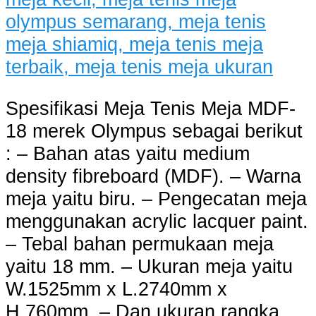
Spesifikasi Meja Tenis Meja MDF-
18 merek Olympus sebagai berikut
: – Bahan atas yaitu medium
density fibreboard (MDF). – Warna
meja yaitu biru. – Pengecatan meja
menggunakan acrylic lacquer paint.
– Tebal bahan permukaan meja
yaitu 18 mm. – Ukuran meja yaitu
W.1525mm x L.2740mm x
H.760mm. – Dan ukuran rangka