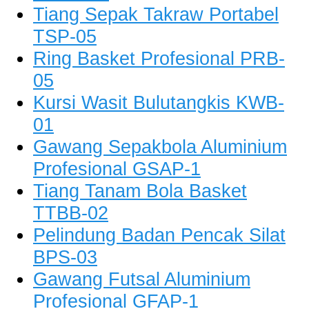
Tiang Sepak Takraw Portabel
TSP-05
Ring Basket Profesional PRB-
05
Kursi Wasit Bulutangkis KWB-
01
Gawang Sepakbola Aluminium
Profesional GSAP-1
Tiang Tanam Bola Basket
TTBB-02
Pelindung Badan Pencak Silat
BPS-03
Gawang Futsal Aluminium
Profesional GFAP-1