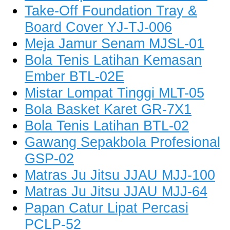
Take-Off Foundation Tray &
Board Cover YJ-TJ-006
Meja Jamur Senam MJSL-01
Bola Tenis Latihan Kemasan
Ember BTL-02E
Mistar Lompat Tinggi MLT-05
Bola Basket Karet GR-7X1
Bola Tenis Latihan BTL-02
Gawang Sepakbola Profesional
GSP-02
Matras Ju Jitsu JJAU MJJ-100
Matras Ju Jitsu JJAU MJJ-64
Papan Catur Lipat Percasi
PCLP-52