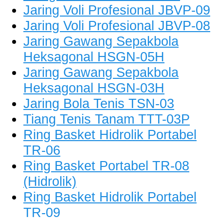
Jaring Voli Profesional JBVP-09
Jaring Voli Profesional JBVP-08
Jaring Gawang Sepakbola
Heksagonal HSGN-05H
Jaring Gawang Sepakbola
Heksagonal HSGN-03H
Jaring Bola Tenis TSN-03
Tiang Tenis Tanam TTT-03P
Ring Basket Hidrolik Portabel
TR-06
Ring Basket Portabel TR-08
(Hidrolik)
Ring Basket Hidrolik Portabel
TR-09