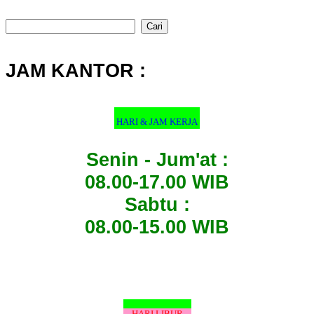
Cari
untuk:
JAM KANTOR :
HARI & JAM KERJA
Senin - Jum'at :
08.00-17.00 WIB
Sabtu :
08.00-15.00 WIB
HARI LIBUR