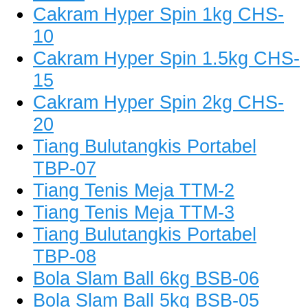
Cakram Hyper Spin 1kg CHS-
10
Cakram Hyper Spin 1.5kg CHS-
15
Cakram Hyper Spin 2kg CHS-
20
Tiang Bulutangkis Portabel
TBP-07
Tiang Tenis Meja TTM-2
Tiang Tenis Meja TTM-3
Tiang Bulutangkis Portabel
TBP-08
Bola Slam Ball 6kg BSB-06
Bola Slam Ball 5kg BSB-05