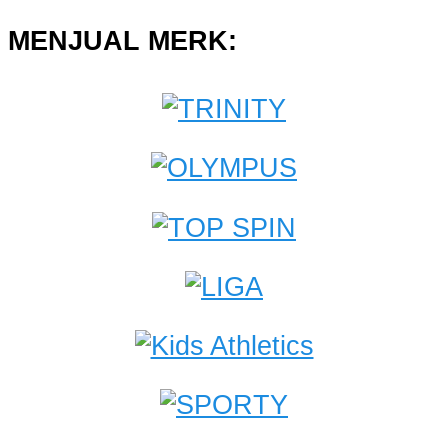
MENJUAL MERK: