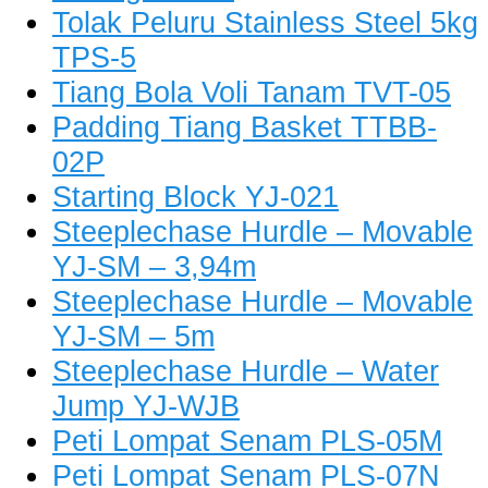
Tolak Peluru Stainless Steel 5kg
TPS-5
Tiang Bola Voli Tanam TVT-05
Padding Tiang Basket TTBB-
02P
Starting Block YJ-021
Steeplechase Hurdle – Movable
YJ-SM – 3,94m
Steeplechase Hurdle – Movable
YJ-SM – 5m
Steeplechase Hurdle – Water
Jump YJ-WJB
Peti Lompat Senam PLS-05M
Peti Lompat Senam PLS-07N