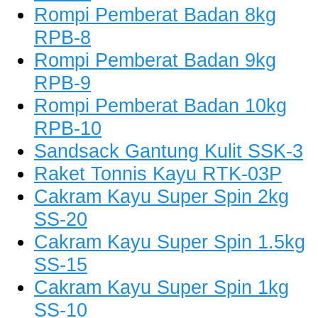
Rompi Pemberat Badan 8kg
RPB-8
Rompi Pemberat Badan 9kg
RPB-9
Rompi Pemberat Badan 10kg
RPB-10
Sandsack Gantung Kulit SSK-3
Raket Tonnis Kayu RTK-03P
Cakram Kayu Super Spin 2kg
SS-20
Cakram Kayu Super Spin 1.5kg
SS-15
Cakram Kayu Super Spin 1kg
SS-10