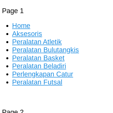
Page 1
Home
Aksesoris
Peralatan Atletik
Peralatan Bulutangkis
Peralatan Basket
Peralatan Beladiri
Perlengkapan Catur
Peralatan Futsal
Distributor Alat Olahraga
Jual Alat Olahraga Murah, Lengkap 
Page 2