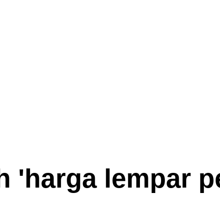
 '
harga lempar p