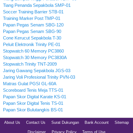
Tiang Penanda Sepakbola SMP-01
Soccer Training Barrier STB-01
Training Marker Post TMP-01
Papan Pegas Senam SBG-120
Papan Pegas Senam SBG-90
Cone Kerucut Sepakbola T-30
Peluit Elektronik Trinity PE-01
Stopwatch 60 Memory PC3860
Stopwatch 30 Memory PC3830A
Stopwatch Trinity TNT-2009
Jaring Gawang Sepakbola JGS-03
Jaring Voli Profesional Trinity PVN-03
Matras Gulat PGSI GL-60A
Scoreboard Tenis Meja TTS-01
Papan Skor Digital Karate KS-01
Papan Skor Digital Tenis TS-01
Papan Skor Bulutangkis BS-01
About Us
Contact Us
Surat Dukungan
Bank Account
Sitemap
Disclaimer
Privacy Policy
Terms of Use