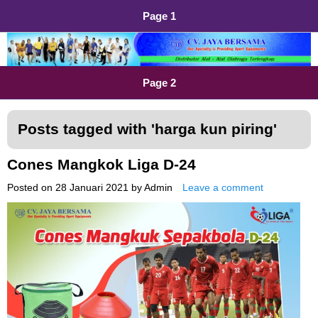
Page 1
Distributor Alat Olahraga
Jual Alat Olahraga Murah, Lengkap dan Berkualitas
Page 2
Posts tagged with '
harga kun piring
'
Cones Mangkok Liga D-24
Posted on
28 Januari 2021
by
Admin
Leave a comment