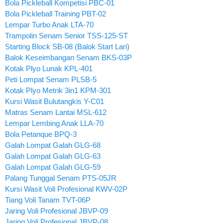
Bola Pickleball Kompetisi PBC-01
Bola Pickleball Training PBT-02
Lempar Turbo Anak LTA-70
Trampolin Senam Senior TSS-125-ST
Starting Block SB-08 (Balok Start Lari)
Balok Keseimbangan Senam BKS-03P
Kotak Plyo Lunak KPL-401
Peti Lompat Senam PLSB-5
Kotak Plyo Metrik 3in1 KPM-301
Kursi Wasit Bulutangkis Y-C01
Matras Senam Lantai MSL-612
Lempar Lembing Anak LLA-70
Bola Petanque BPQ-3
Galah Lompat Galah GLG-68
Galah Lompat Galah GLG-63
Galah Lompat Galah GLG-59
Palang Tunggal Senam PTS-05JR
Kursi Wasit Voli Profesional KWV-02P
Tiang Voli Tanam TVT-06P
Jaring Voli Profesional JBVP-09
Jaring Voli Profesional JBVP-08