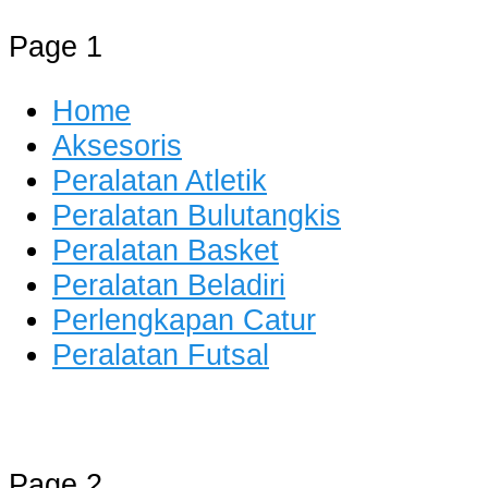
Page 1
Home
Aksesoris
Peralatan Atletik
Peralatan Bulutangkis
Peralatan Basket
Peralatan Beladiri
Perlengkapan Catur
Peralatan Futsal
Distributor Alat Olahraga
Jual Alat Olahraga Murah, Lengkap
Page 2