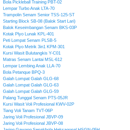
Bola Pickleball Training PBT-02
Lempar Turbo Anak LTA-70
Trampolin Senam Senior TSS-125-ST
Starting Block SB-08 (Balok Start Lari)
Balok Keseimbangan Senam BKS-03P
Kotak Plyo Lunak KPL-401
Peti Lompat Senam PLSB-5
Kotak Plyo Metrik 3in1 KPM-301
Kursi Wasit Bulutangkis Y-C01
Matras Senam Lantai MSL-612
Lempar Lembing Anak LLA-70
Bola Petanque BPQ-3
Galah Lompat Galah GLG-68
Galah Lompat Galah GLG-63
Galah Lompat Galah GLG-59
Palang Tunggal Senam PTS-05JR
Kursi Wasit Voli Profesional KWV-02P
Tiang Voli Tanam TVT-06P
Jaring Voli Profesional JBVP-09
Jaring Voli Profesional JBVP-08
Jaring Gawang Sepakbola Heksagonal HSGN-05H