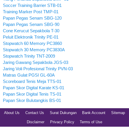
Soccer Training Barrier STB-01
Training Marker Post TMP-01
Papan Pegas Senam SBG-120
Papan Pegas Senam SBG-90
Cone Kerucut Sepakbola T-30
Peluit Elektronik Trinity PE-01
Stopwatch 60 Memory PC3860
Stopwatch 30 Memory PC3830A
Stopwatch Trinity TNT-2009
Jaring Gawang Sepakbola JGS-03
Jaring Voli Profesional Trinity PVN-03
Matras Gulat PGSI GL-60A
Scoreboard Tenis Meja TTS-01
Papan Skor Digital Karate KS-01
Papan Skor Digital Tenis TS-01
Papan Skor Bulutangkis BS-01
About Us
Contact Us
Surat Dukungan
Bank Account
Sitemap
Disclaimer
Privacy Policy
Terms of Use