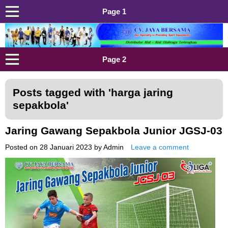
Page 1
Distributor Alat Olahraga
Jual Alat Olahraga Murah, Lengkap dan Berkualitas
Page 2
Posts tagged with '
harga jaring
sepakbola
'
Jaring Gawang Sepakbola Junior JGSJ-03
Posted on
28 Januari 2023
by
Admin
Leave a comment