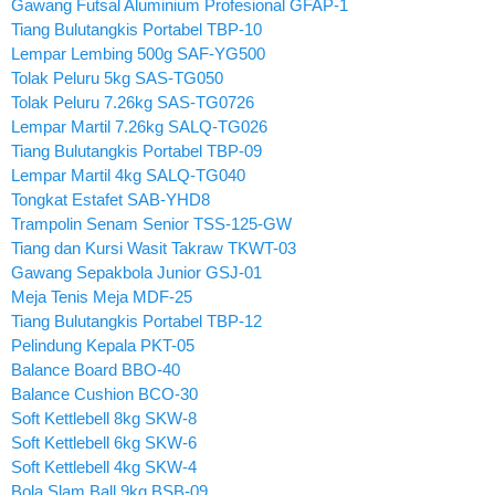
Gawang Futsal Aluminium Profesional GFAP-1
Tiang Bulutangkis Portabel TBP-10
Lempar Lembing 500g SAF-YG500
Tolak Peluru 5kg SAS-TG050
Tolak Peluru 7.26kg SAS-TG0726
Lempar Martil 7.26kg SALQ-TG026
Tiang Bulutangkis Portabel TBP-09
Lempar Martil 4kg SALQ-TG040
Tongkat Estafet SAB-YHD8
Trampolin Senam Senior TSS-125-GW
Tiang dan Kursi Wasit Takraw TKWT-03
Gawang Sepakbola Junior GSJ-01
Meja Tenis Meja MDF-25
Tiang Bulutangkis Portabel TBP-12
Pelindung Kepala PKT-05
Balance Board BBO-40
Balance Cushion BCO-30
Soft Kettlebell 8kg SKW-8
Soft Kettlebell 6kg SKW-6
Soft Kettlebell 4kg SKW-4
Bola Slam Ball 9kg BSB-09