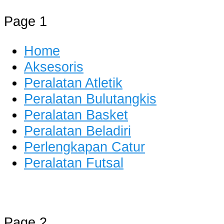
Page 1
Home
Aksesoris
Peralatan Atletik
Peralatan Bulutangkis
Peralatan Basket
Peralatan Beladiri
Perlengkapan Catur
Peralatan Futsal
Distributor Alat Olahraga
Jual Alat Olahraga Murah, Lengkap
Page 2