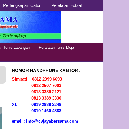
Perlengkapan Catur
Peralatan Futsal
Distributor
Jual Alat Olahraga Murah,
Lengkap dan Berkualitas
Alat Olahraga
an Tenis Lapangan
Peralatan Tenis Meja
NOMOR HANDPHONE KANTOR :
Simpati : 0812 2999 6693
0812 2507 7003
0813 3389 2121
0813 3389 3330
XL : 0819 2888 2248
0819 1460 4888
email : info@cvjayabersama.com