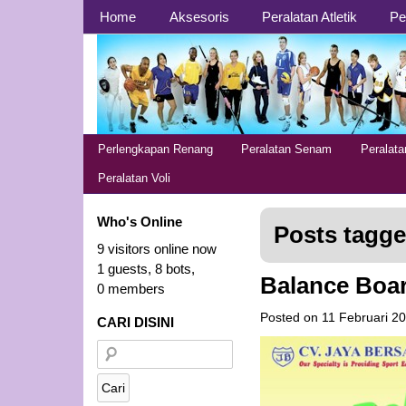
Page 1
Home
Aksesoris
Peralatan Atletik
Pe
Page 2
Perlengkapan Renang
Peralatan Senam
Peralat
Peralatan Voli
Who's Online
Posts tagge
9 visitors online now
1 guests,
8 bots,
Balance Boa
0 members
Posted on
11 Februari 2
CARI DISINI