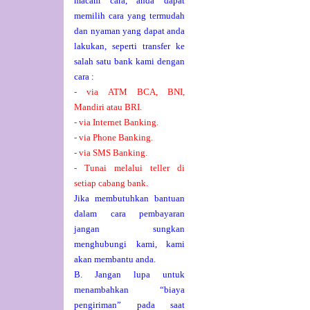
macam cara, anda dapat
memilih cara yang termudah
dan nyaman yang dapat anda
lakukan, seperti transfer ke
salah satu bank kami dengan
cara :
- via ATM BCA, BNI,
Mandiri atau BRI.
- via Internet Banking.
- via Phone Banking.
- via SMS Banking.
- Tunai melalui teller di
setiap cabang bank.
Jika membutuhkan bantuan
dalam cara pembayaran
jangan sungkan
menghubungi kami, kami
akan membantu anda.
B. Jangan lupa untuk
menambahkan “biaya
pengiriman” pada saat