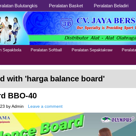
ralatan Bulutangkis
Peralatan Basket
Peralatan Beladiri
an Sepakbola
Peralatan Softball
Peralatan Sepaktakraw
Peralat
d with '
harga balance board
'
rd BBO-40
023
by
Admin
Leave a comment