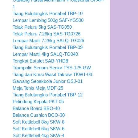
1
Tiang Bulutangkis Portabel TBP-10
Lempar Lembing 500g SAF-YG500
Tolak Peluru 5kg SAS-TG050
Tolak Peluru 7.26kg SAS-TG0726
Lempar Martil 7.26kg SALQ-TG026
Tiang Bulutangkis Portabel TBP-09
Lempar Martil 4kg SALQ-TG040
Tongkat Estafet SAB-YHD8
Trampolin Senam Senior TSS-125-GW
Tiang dan Kursi Wasit Takraw TKWT-03
Gawang Sepakbola Junior GSJ-01
Meja Tenis Meja MDF-25
Tiang Bulutangkis Portabel TBP-12
Pelindung Kepala PKT-05
Balance Board BBO-40
Balance Cushion BCO-30
Soft Kettlebell 8kg SKW-8
Soft Kettlebell 6kg SKW-6
Soft Kettlebell 4kg SKW-4