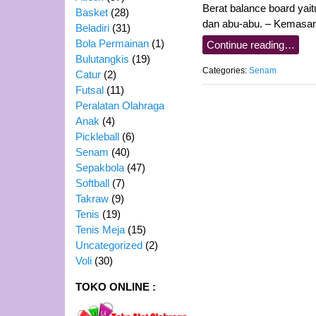
Berat balance board yait
Basket
(28)
dan abu-abu. – Kemasa
Beladiri
(31)
Bola Permainan
(1)
Continue reading…
Bulutangkis
(19)
Categories:
Senam
Catur
(2)
Futsal
(11)
Peralatan Olahraga
Anak
(4)
Pickleball
(6)
Senam
(40)
Sepakbola
(47)
Softball
(7)
Takraw
(9)
Tenis
(19)
Tenis Meja
(15)
Uncategorized
(2)
Voli
(30)
TOKO ONLINE :