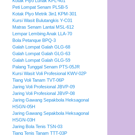
Kotak Plyo Lunak KPL-401
Peti Lompat Senam PLSB-5
Kotak Plyo Metrik 3in1 KPM-301
Kursi Wasit Bulutangkis Y-C01
Matras Senam Lantai MSL-612
Lempar Lembing Anak LLA-70
Bola Petanque BPQ-3
Galah Lompat Galah GLG-68
Galah Lompat Galah GLG-63
Galah Lompat Galah GLG-59
Palang Tunggal Senam PTS-05JR
Kursi Wasit Voli Profesional KWV-02P
Tiang Voli Tanam TVT-06P
Jaring Voli Profesional JBVP-09
Jaring Voli Profesional JBVP-08
Jaring Gawang Sepakbola Heksagonal
HSGN-05H
Jaring Gawang Sepakbola Heksagonal
HSGN-03H
Jaring Bola Tenis TSN-03
Tiang Tenis Tanam TTT-03P