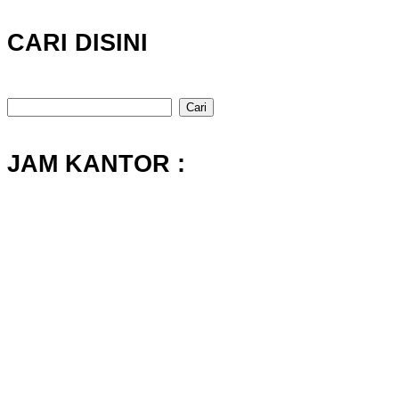
CARI DISINI
Cari
untuk:
JAM KANTOR :