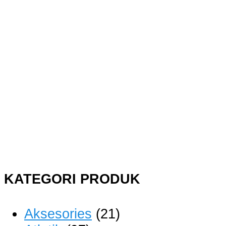
KATEGORI PRODUK
Aksesories
(21)