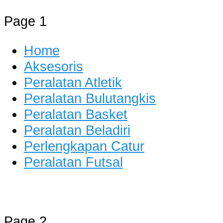
Page 1
Home
Aksesoris
Peralatan Atletik
Peralatan Bulutangkis
Peralatan Basket
Peralatan Beladiri
Perlengkapan Catur
Peralatan Futsal
Distributor Alat Olahraga
Jual Alat Olahraga Murah, Lengkap 
Page 2