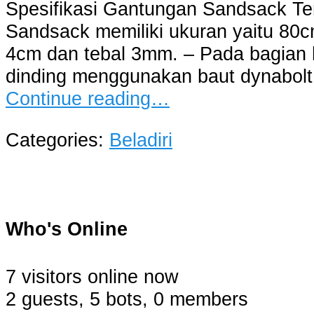
Spesifikasi Gantungan Sandsack Te
Sandsack memiliki ukuran yaitu 80c
4cm dan tebal 3mm. – Pada bagian 
dinding menggunakan baut dynabol
Continue reading…
Categories:
Beladiri
Who's Online
7 visitors online now
2 guests,
5 bots,
0 members