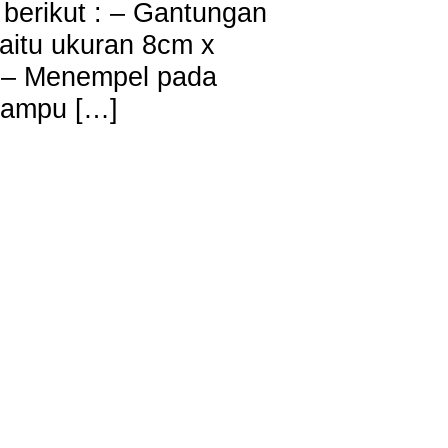
berikut : – Gantungan
aitu ukuran 8cm x
. – Menempel pada
Mampu […]