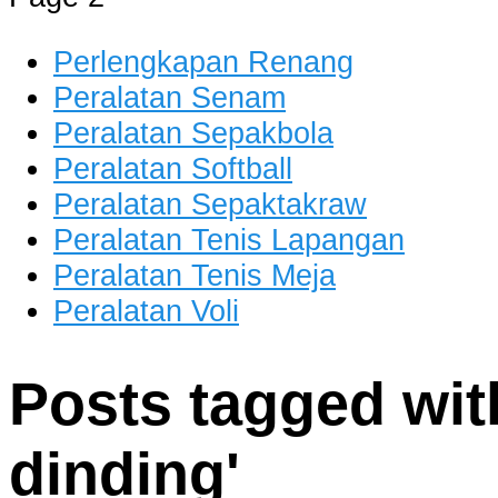
Perlengkapan Renang
Peralatan Senam
Peralatan Sepakbola
Peralatan Softball
Peralatan Sepaktakraw
Peralatan Tenis Lapangan
Peralatan Tenis Meja
Peralatan Voli
Posts tagged with
dinding
'