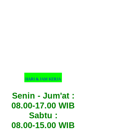
HARI & JAM KERJA
Senin - Jum'at :
08.00-17.00 WIB
Sabtu :
08.00-15.00 WIB