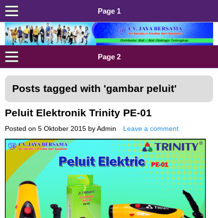
Page 1
Distributor Alat Olahraga
Jual Alat Olahraga Murah, Lengkap dan Berkualitas
Page 2
Posts tagged with '
gambar peluit
'
Peluit Elektronik Trinity PE-01
Posted on
5 Oktober 2015
by
Admin
Leave a comment