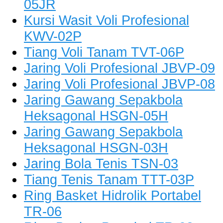
05JR
Kursi Wasit Voli Profesional
KWV-02P
Tiang Voli Tanam TVT-06P
Jaring Voli Profesional JBVP-09
Jaring Voli Profesional JBVP-08
Jaring Gawang Sepakbola
Heksagonal HSGN-05H
Jaring Gawang Sepakbola
Heksagonal HSGN-03H
Jaring Bola Tenis TSN-03
Tiang Tenis Tanam TTT-03P
Ring Basket Hidrolik Portabel
TR-06