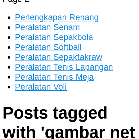
dan Berkualitas
Perlengkapan Renang
Peralatan Senam
Peralatan Sepakbola
Peralatan Softball
Peralatan Sepaktakraw
Peralatan Tenis Lapangan
Peralatan Tenis Meja
Peralatan Voli
Posts tagged
with '
gambar net