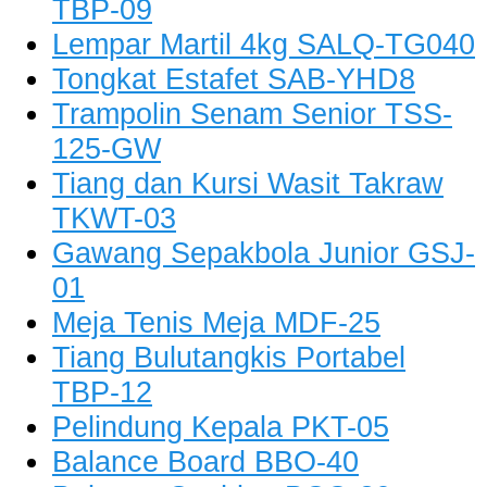
TBP-09
Lempar Martil 4kg SALQ-TG040
Tongkat Estafet SAB-YHD8
Trampolin Senam Senior TSS-
125-GW
Tiang dan Kursi Wasit Takraw
TKWT-03
Gawang Sepakbola Junior GSJ-
01
Meja Tenis Meja MDF-25
Tiang Bulutangkis Portabel
TBP-12
Pelindung Kepala PKT-05
Balance Board BBO-40