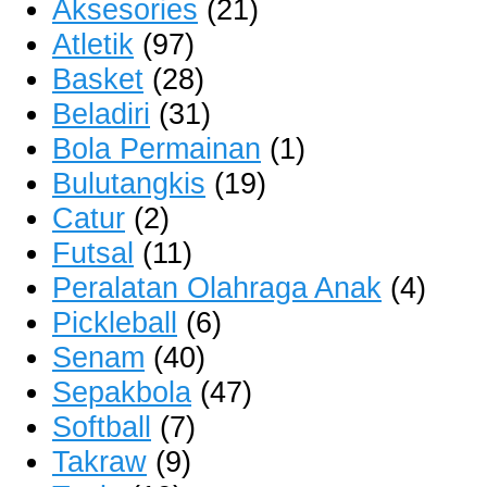
Aksesories
(21)
Atletik
(97)
Basket
(28)
Beladiri
(31)
Bola Permainan
(1)
Bulutangkis
(19)
Catur
(2)
Futsal
(11)
Peralatan Olahraga Anak
(4)
Pickleball
(6)
Senam
(40)
Sepakbola
(47)
Softball
(7)
Takraw
(9)