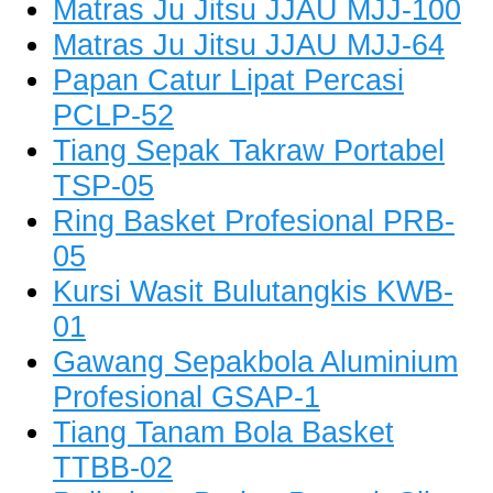
Matras Ju Jitsu JJAU MJJ-100
Matras Ju Jitsu JJAU MJJ-64
Papan Catur Lipat Percasi
PCLP-52
Tiang Sepak Takraw Portabel
TSP-05
Ring Basket Profesional PRB-
05
Kursi Wasit Bulutangkis KWB-
01
Gawang Sepakbola Aluminium
Profesional GSAP-1
Tiang Tanam Bola Basket
TTBB-02