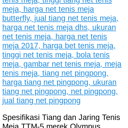
Spesifikasi Tiang dan Jaring Tenis
Meja TTM-5 merek Olympus