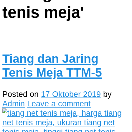
tenis meja
'
Tiang dan Jaring
Tenis Meja TTM-5
Posted on
17 Oktober 2019
by
Admin
Leave a comment