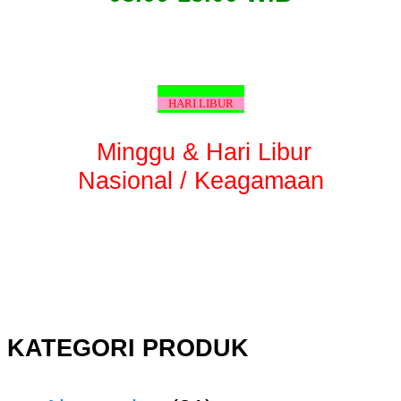
HARI LIBUR
Minggu & Hari Libur
Nasional / Keagamaan
KATEGORI PRODUK