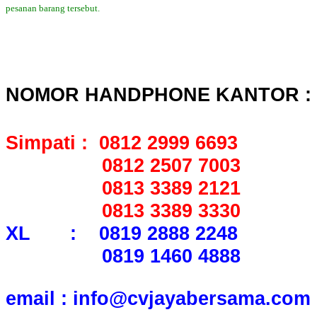
pesanan barang tersebut.
NOMOR HANDPHONE KANTOR :
Simpati : 0812 2999 6693
0812 2507 7003
0813 3389 2121
0813 3389 3330
XL : 0819 2888 2248
0819 1460 4888
email : info@cvjayabersama.com