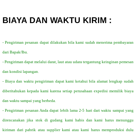
BIAYA DAN WAKTU KIRIM :
- Pengiriman pesanan dapat dilakukan bila kami sudah menerima pembayaran
dari Bapak/Ibu.
- Pengiriman dapat melalui darat, laut atau udara tergantung keinginan pemesan
dan kondisi lapangan.
- Biaya dan waktu pengiriman dapat kami ketahui bila alamat lengkap sudah
diberitahukan kepada kami karena setiap perusahaan expedisi memilik biaya
dan waktu sampai yang berbeda.
- Pengiriman pesanan Anda dapat lebih lama 2-5 hari dari waktu sampai yang
direncanakan jika stok di gudang kami habis dan kami harus menunggu
kiriman dari pabrik atau supplier kami atau kami harus memproduksi dulu