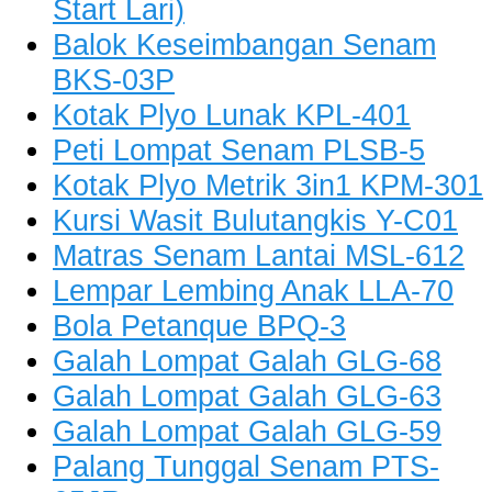
Start Lari)
Balok Keseimbangan Senam
BKS-03P
Kotak Plyo Lunak KPL-401
Peti Lompat Senam PLSB-5
Kotak Plyo Metrik 3in1 KPM-301
Kursi Wasit Bulutangkis Y-C01
Matras Senam Lantai MSL-612
Lempar Lembing Anak LLA-70
Bola Petanque BPQ-3
Galah Lompat Galah GLG-68
Galah Lompat Galah GLG-63
Galah Lompat Galah GLG-59
Palang Tunggal Senam PTS-