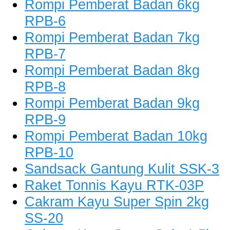
Rompi Pemberat Badan 6kg
RPB-6
Rompi Pemberat Badan 7kg
RPB-7
Rompi Pemberat Badan 8kg
RPB-8
Rompi Pemberat Badan 9kg
RPB-9
Rompi Pemberat Badan 10kg
RPB-10
Sandsack Gantung Kulit SSK-3
Raket Tonnis Kayu RTK-03P
Cakram Kayu Super Spin 2kg
SS-20