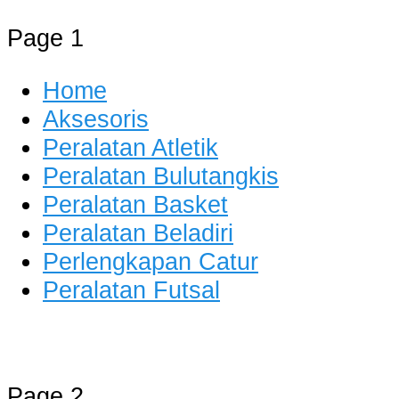
Page 1
Home
Aksesoris
Peralatan Atletik
Peralatan Bulutangkis
Peralatan Basket
Peralatan Beladiri
Perlengkapan Catur
Peralatan Futsal
Distributor Alat Olahraga
Jual Alat Olahraga Murah, Lengkap
Page 2