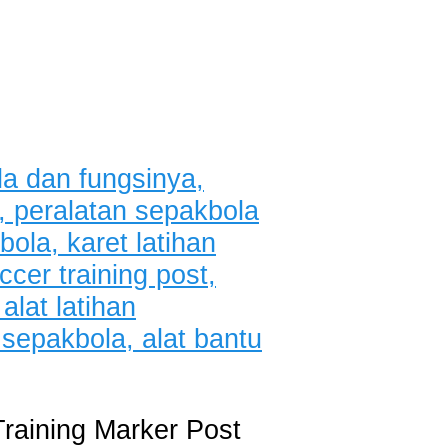
Training Marker Post