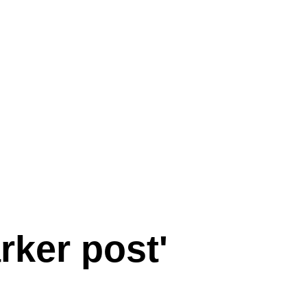
arker post
'