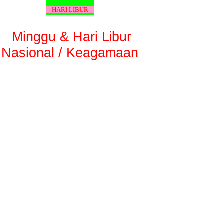
HARI LIBUR
Minggu & Hari Libur
Nasional / Keagamaan