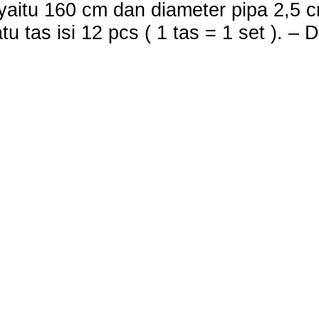
a yaitu 160 cm dan diameter pipa 2,5 
 tas isi 12 pcs ( 1 tas = 1 set ). – 