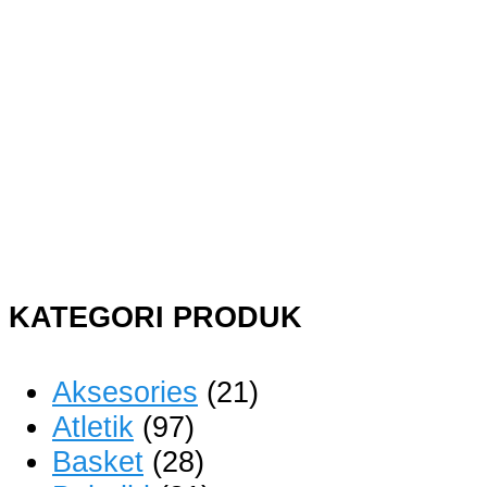
KATEGORI PRODUK
Aksesories
(21)
Atletik
(97)
Basket
(28)