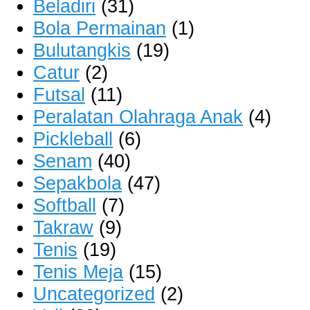
Beladiri
(31)
Bola Permainan
(1)
Bulutangkis
(19)
Catur
(2)
Futsal
(11)
Peralatan Olahraga Anak
(4)
Pickleball
(6)
Senam
(40)
Sepakbola
(47)
Softball
(7)
Takraw
(9)
Tenis
(19)
Tenis Meja
(15)
Uncategorized
(2)