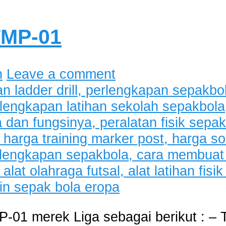
TMP-01
n
Leave a comment
P-01 merek Liga sebagai berikut : – 