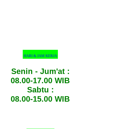
HARI & JAM KERJA
Senin - Jum'at :
08.00-17.00 WIB
Sabtu :
08.00-15.00 WIB