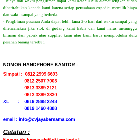
- Biaya dan waktu pengiriman dapat kami ketahui bila alamat lengkap sudah
diberitahukan kepada kami karena setiap perusahaan expedisi memilik biaya
dan waktu sampai yang berbeda.
- Pengiriman pesanan Anda dapat lebih lama 2-5 hari dari waktu sampai yang
direncanakan jika stok di gudang kami habis dan kami harus menunggu
kiriman dari pabrik atau supplier kami atau kami harus memproduksi dulu
pesanan barang tersebut.
NOMOR HANDPHONE KANTOR :
Simpati : 0812 2999 6693
0812 2507 7003
0813 3389 2121
0813 3389 3330
XL : 0819 2888 2248
0819 1460 4888
email : info@cvjayabersama.com
Catatan :
Nomor Hp hanya aktif di jam kerja !