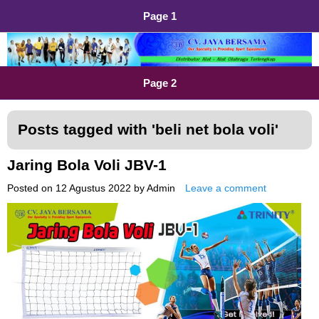
Page 1
Distributor Alat Olahraga
Jual Alat Olahraga Murah, Lengkap dan Berkualitas
Page 2
Posts tagged with '
beli net bola voli
'
Jaring Bola Voli JBV-1
Posted on
12 Agustus 2022
by
Admin
Leave a comment